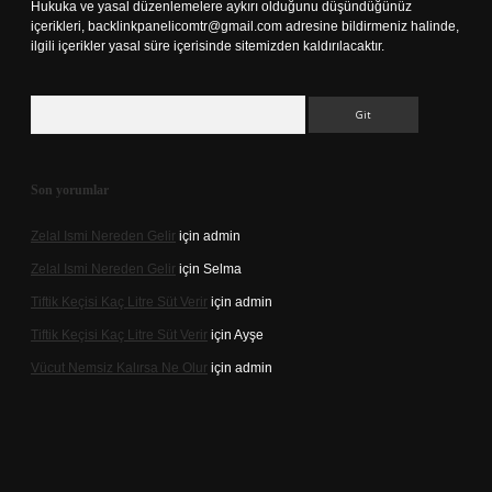
Hukuka ve yasal düzenlemelere aykırı olduğunu düşündüğünüz
içerikleri,
backlinkpanelicomtr@gmail.com
adresine bildirmeniz halinde,
ilgili içerikler yasal süre içerisinde sitemizden kaldırılacaktır.
Arama
Son yorumlar
Zelal Ismi Nereden Gelir
için
admin
Zelal Ismi Nereden Gelir
için
Selma
Tiftik Keçisi Kaç Litre Süt Verir
için
admin
Tiftik Keçisi Kaç Litre Süt Verir
için
Ayşe
Vücut Nemsiz Kalırsa Ne Olur
için
admin