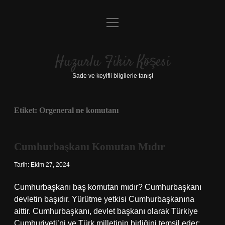
menüyü
Anasayfa
aç
Gizlilik Politikası
Huzurlu Fikir Köşesi
Yasal Uyarı
Sade ve keyifli bilgilerle tanış!
Hakkımızda
Etiket:
Orgeneral ne komutanı
Cumhurbaşkanı Komutan Mıdır
Tarih: Ekim 27, 2024
Cumhurbaşkanı baş komutan mıdır? Cumhurbaşkanı
devletin başıdır. Yürütme yetkisi Cumhurbaşkanına
aittir. Cumhurbaşkanı, devlet başkanı olarak Türkiye
Cumhuriyeti’ni ve Türk milletinin birliğini temsil eder;