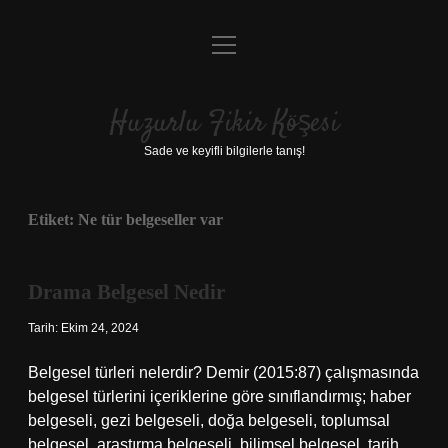
menüyü
Anasayfa
aç
Gizlilik Politikası
Huzurlu Fikir Köşesi
Yasal Uyarı
Sade ve keyifli bilgilerle tanış!
Hakkımızda
Etiket:
Ne tür belgeseller var
Drama Belgesel Nedir
Tarih: Ekim 24, 2024
Belgesel türleri nelerdir? Demir (2015:87) çalışmasında
belgesel türlerini içeriklerine göre sınıflandırmış; haber
belgeseli, gezi belgeseli, doğa belgeseli, toplumsal
belgesel, araştırma belgeseli, bilimsel belgesel, tarih