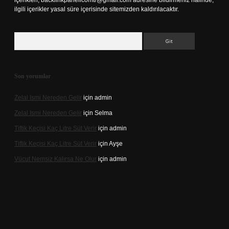
içerikleri,
backlinkpanelicomtr@gmail.com
adresine bildirmeniz halinde,
ilgili içerikler yasal süre içerisinde sitemizden kaldırılacaktır.
Arama
Son yorumlar
Zelal Ismi Nereden Gelir
için
admin
Zelal Ismi Nereden Gelir
için
Selma
Tiftik Keçisi Kaç Litre Süt Verir
için
admin
Tiftik Keçisi Kaç Litre Süt Verir
için
Ayşe
Vücut Nemsiz Kalırsa Ne Olur
için
admin