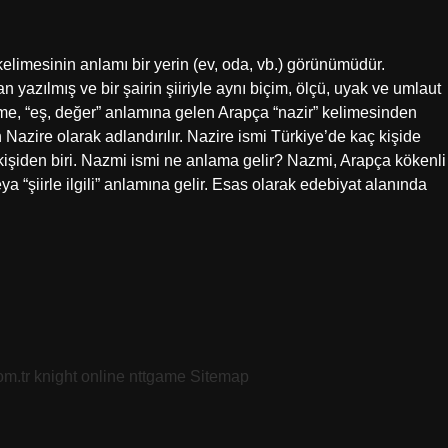
elimesinin anlamı bir yerin (ev, oda, vb.) görünümüdür.
n yazılmış ve bir şairin şiiriyle aynı biçim, ölçü, uyak ve umlaut
Kelime, “eş, değer” anlamına gelen Arapça “nazir” kelimesinden
azire olarak adlandırılır. Nazire ismi Türkiye’de kaç kişide
 kişiden biri. Nazmi ismi ne anlama gelir? Nazmi, Arapça kökenli
veya “şiirle ilgili” anlamına gelir. Esas olarak edebiyat alanında
om.tr
knight online
nttgame
Sitemap