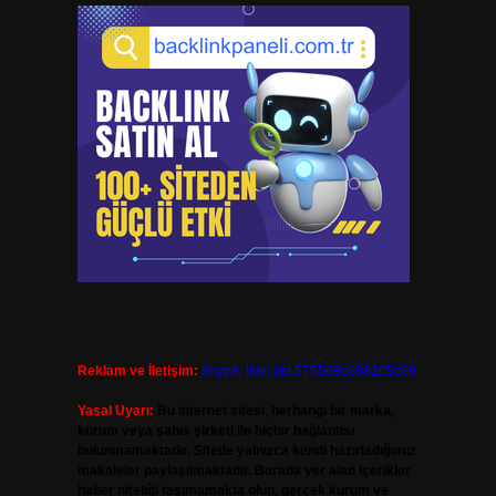
Reklam ve İletişim:
Skype: live:.cid.575569c608265c69
Yasal Uyarı:
Bu internet sitesi, herhangi bir marka,
kurum veya şahıs şirketi ile hiçbir bağlantısı
bulunmamaktadır. Sitede yalnızca kendi hazırladığımız
makaleler paylaşılmaktadır. Burada yer alan içerikler
haber niteliği taşımamakta olup, gerçek kurum ve