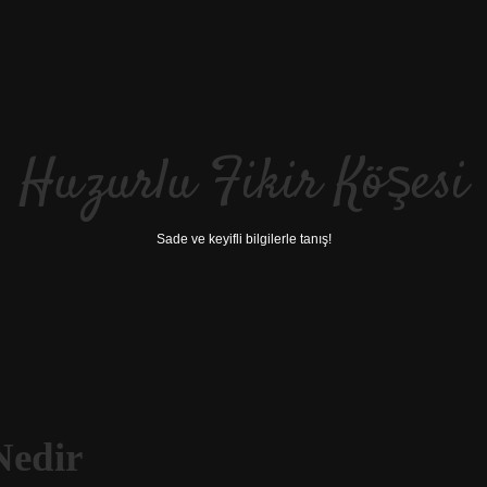
Huzurlu Fikir Köşesi
Sade ve keyifli bilgilerle tanış!
Nedir