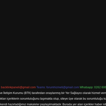
:
backlinkpaneli@gmail.com
Teams:
forumhizmeti@gmail.com
Whatsapp: 0262 606
ve İletişim Kurumu (BTK) tarafından onaylanmış bir Yer Sağlayıcı olarak hizmet verm
rı içeriklerin sorumluluğunu taşımakta olup, siteye üye olarak bu sorumluluğu kabul
a kendi hazırladığımız makaleler paylaşılmaktadır. Burada yer alan içerikler haber 