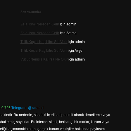
Son yorumlar
Zelal Ismi Nereden Gelir
için
admin
Zelal Ismi Nereden Gelir
için
Selma
Tiftik Keçisi Kaç Litre Süt Verir
için
admin
Tiftik Keçisi Kaç Litre Süt Verir
için
Ayşe
Vücut Nemsiz Kalırsa Ne Olur
için
admin
 0 726
Telegram: @karabul
ektedir. Bu nedenle, sitedeki içerikleri proaktif olarak denetleme veya
 etmiş sayılırlar. Bu internet sitesi, herhangi bir marka, kurum veya
niteliği taşımamakta olup, gerçek kurum ve kişiler hakkında paylaşım