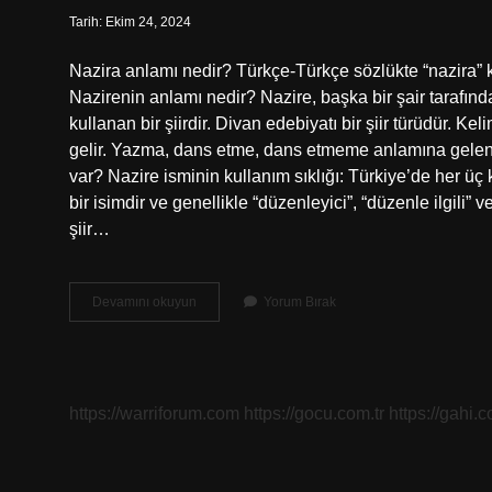
Tarih: Ekim 24, 2024
Nazira anlamı nedir? Türkçe-Türkçe sözlükte “nazira” k
Nazirenin anlamı nedir? Nazire, başka bir şair tarafında
kullanan bir şiirdir. Divan edebiyatı bir şiir türüdür. 
gelir. Yazma, dans etme, dans etmeme anlamına gelen N
var? Nazire isminin kullanım sıklığı: Türkiye’de her üç
bir isimdir ve genellikle “düzenleyici”, “düzenle ilgili” 
şiir…
Nazira
Devamını okuyun
Yorum Bırak
Isminin
Anlamı
Nedir
https://warriforum.com
https://gocu.com.tr
https://gahi.c