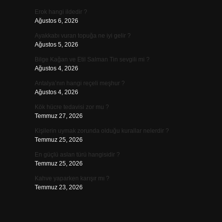
Erok hangi ildedir ?
Ağustos 6, 2026
Ayakkabı vuran topuğa ne iyi gelir ?
Ağustos 5, 2026
Bilge Kağan ve Etil Salman Tin sevgili mi ?
Ağustos 4, 2026
Antalya’nın hangi reçeli meşhur ?
Ağustos 4, 2026
Kök hücre tedavisi zor mu ?
Temmuz 27, 2026
Kişilerin uymak zorunda olduğu kurallar nelerdir ?
Temmuz 25, 2026
En güçlü aslan türü hangisidir ?
Temmuz 25, 2026
Kahve yaparken karışır mı ?
Temmuz 23, 2026