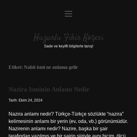
menüyü
Anasayfa
aç
Gizlilik Politikası
Huzurlu Fikir Köşesi
Yasal Uyarı
Sade ve keyifli bilgilerle tanış!
Hakkımızda
Etiket:
Nahit ismi ne anlama gelir
Nazira Isminin Anlamı Nedir
Tarih: Ekim 24, 2024
Nazira anlamı nedir? Türkçe-Türkçe sözlükte “nazira”
kelimesinin anlamı bir yerin (ev, oda, vb.) görünümüdür.
Nazirenin anlamı nedir? Nazire, başka bir şair
tarafından yazılmış ve bir şairin şiiriyle aynı biçim, ölçü,