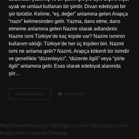
uyak ve umlaut kullanan bir şiirdir. Divan edebiyatı bir
şiir türüdür. Kelime, “eş, değer” anlamına gelen Arapça
“nazir” kelimesinden gelir. Yazma, dans etme, dans
etmeme anlamına gelen Nazire olarak adlandırılır.
Nazire ismi Türkiye’de kaç kişide var? Nazire isminin
kullanım sıklığı: Türkiye’de her üç kişiden biri. Nazmi
ismi ne anlama gelir? Nazmi, Arapça kökenli bir isimdir
ve genellikle “düzenleyici”, “düzenle ilgili” veya “şiirle
ilgili” anlamına gelir. Esas olarak edebiyat alanında
şiir…
Nazira
Devamını okuyun
Yorum Bırak
Isminin
Anlamı
Nedir
https://warriforum.com
https://gocu.com.tr
https://gahi.com.tr
knight online
nttgame
Sitemap