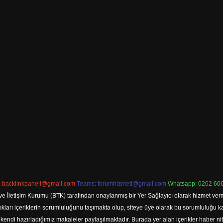
:
backlinkpaneli@gmail.com
Teams:
forumhizmeti@gmail.com
Whatsapp: 0262 606
ve İletişim Kurumu (BTK) tarafından onaylanmış bir Yer Sağlayıcı olarak hizmet verm
rı içeriklerin sorumluluğunu taşımakta olup, siteye üye olarak bu sorumluluğu kabul
a kendi hazırladığımız makaleler paylaşılmaktadır. Burada yer alan içerikler haber 