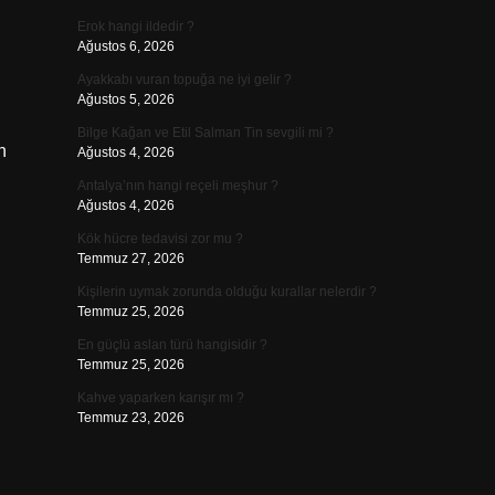
Erok hangi ildedir ?
Ağustos 6, 2026
Ayakkabı vuran topuğa ne iyi gelir ?
Ağustos 5, 2026
Bilge Kağan ve Etil Salman Tin sevgili mi ?
n
Ağustos 4, 2026
Antalya’nın hangi reçeli meşhur ?
Ağustos 4, 2026
Kök hücre tedavisi zor mu ?
Temmuz 27, 2026
Kişilerin uymak zorunda olduğu kurallar nelerdir ?
Temmuz 25, 2026
En güçlü aslan türü hangisidir ?
Temmuz 25, 2026
Kahve yaparken karışır mı ?
Temmuz 23, 2026