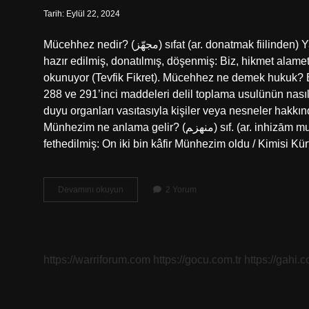
Tarih: Eylül 22, 2024
Mücehhez nedir? (ﻣﺠﻬّﺰ) sıfat (ar. donatmak fiilinden) Yapılacak iş için gerekli olan her türlü malzemeyle donatılmış,
hazır edilmiş, donatılmış, döşenmiş: Biz, hikmet alamet
okunuyor (Tevfik Fikret). Mücehhez ne demek hukuk
288 ve 291’inci maddeleri delil toplama usulünün nası
duyu organları vasıtasıyla kişiler veya nesneler hakkı
Münhezim ne anlama gelir? (ﻣﻨﻬﺰﻢ) sıf. (ar. inhizām munhezim “yenilmiş olmak” kelimesinden) Yenilmiş, yenilmiş,
fethedilmiş: On iki bin kâfir Münhezim oldu / Kimisi 
Mücehhez
Devamını okuyun
2 Yorum
Ne
Anlama
Gelir
https://warriforum.com
https://gocu.com.tr
https://gahi.c