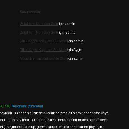
Son yorumlar
Zelal Ismi Nereden Gelir
için
admin
Zelal Ismi Nereden Gelir
için
Selma
Tiftik Keçisi Kaç Litre Süt Verir
için
admin
Tiftik Keçisi Kaç Litre Süt Verir
için
Ayşe
Vücut Nemsiz Kalırsa Ne Olur
için
admin
 0 726
Telegram: @karabul
ektedir. Bu nedenle, sitedeki içerikleri proaktif olarak denetleme veya
 etmiş sayılırlar. Bu internet sitesi, herhangi bir marka, kurum veya
niteliği taşımamakta olup, gerçek kurum ve kişiler hakkında paylaşım