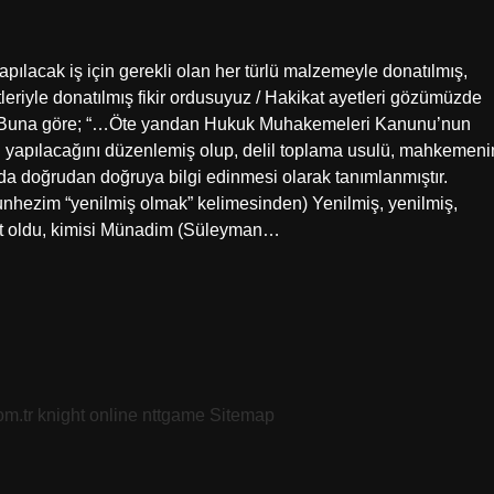
leriyle donatılmış fikir ordusuyuz / Hakikat ayetleri gözümüzde
? Buna göre; “…Öte yandan Hukuk Muhakemeleri Kanunu’nun
l yapılacağını düzenlemiş olup, delil toplama usulü, mahkemeni
nda doğrudan doğruya bilgi edinmesi olarak tanımlanmıştır.
Kürt oldu, kimisi Münadim (Süleyman…
om.tr
knight online
nttgame
Sitemap