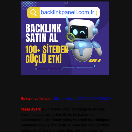
Reklam ve İletişim:
Skype: live:.cid.575569c608265c69
Yasal Uyarı:
Bu internet sitesi, herhangi bir marka,
kurum veya şahıs şirketi ile hiçbir bağlantısı
bulunmamaktadır. Sitede yalnızca kendi hazırladığımız
makaleler paylaşılmaktadır. Burada yer alan içerikler
haber niteliği taşımamakta olup, gerçek kurum ve