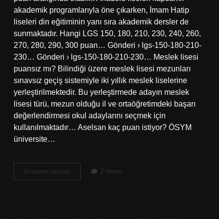
akademik programlarıyla öne çıkarken, İmam Hatip
liseleri din eğitiminin yanı sıra akademik dersler de
sunmaktadır. Hangi LGS 150, 180, 210, 230, 240, 260,
270, 280, 290, 300 puan… Gönderi › lgs-150-180-210-
230… Gönderi › lgs-150-180-210-230… Meslek lisesi
puansız mı? Bilindiği üzere meslek lisesi mezunları
sınavsız geçiş sistemiyle iki yıllık meslek liselerine
yerleştirilmektedir. Bu yerleştirmede adayın meslek
lisesi türü, mezun olduğu il ve ortaöğretimdeki başarı
değerlendirmesi okul adaylarını seçmek için
kullanılmaktadır… Aselsan kaç puan istiyor? ÖSYM
üniversite…
Mesleki
Devamını okuyun
2 Yorum
Ve
Teknik
Anadolu
Lisesi
Için