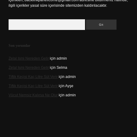
içerikleri,
backlinkpanelicomtr@gmail.com
adresine bildirmeniz halinde,
ilgili içerikler yasal süre içerisinde sitemizden kaldırılacaktır.
Arama
Son yorumlar
Zelal Ismi Nereden Gelir
için
admin
Zelal Ismi Nereden Gelir
için
Selma
Tiftik Keçisi Kaç Litre Süt Verir
için
admin
Tiftik Keçisi Kaç Litre Süt Verir
için
Ayşe
Vücut Nemsiz Kalırsa Ne Olur
için
admin