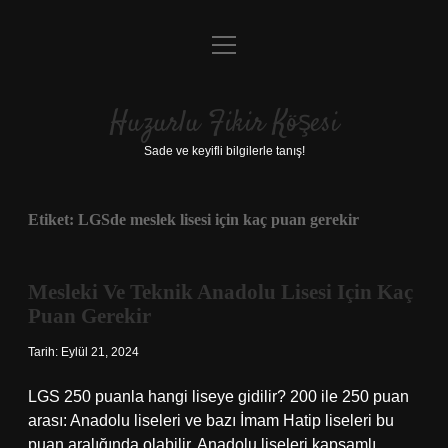
menüyü
Anasayfa
aç
Gizlilik Politikası
Huzurlu Fikir Köşesi
Yasal Uyarı
Sade ve keyifli bilgilerle tanış!
Hakkımızda
Etiket:
LGSde meslek lisesi için kaç puan gerekir
Mesleki Ve Teknik Anadolu Lisesi Için Kaç
Puan Gerekir
Tarih: Eylül 21, 2024
LGS 250 puanla hangi liseye gidilir? 200 ile 250 puan
arası: Anadolu liseleri ve bazı İmam Hatip liseleri bu
puan aralığında olabilir. Anadolu liseleri kapsamlı