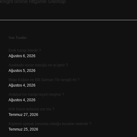
knight online
nttgame
Sitemap
Sidebar
Son Yazılar
Erok hangi ildedir ?
Ağustos 6, 2026
Ayakkabı vuran topuğa ne iyi gelir ?
Ağustos 5, 2026
Bilge Kağan ve Etil Salman Tin sevgili mi ?
Ağustos 4, 2026
Antalya’nın hangi reçeli meşhur ?
Ağustos 4, 2026
Kök hücre tedavisi zor mu ?
Temmuz 27, 2026
Kişilerin uymak zorunda olduğu kurallar nelerdir ?
Temmuz 25, 2026