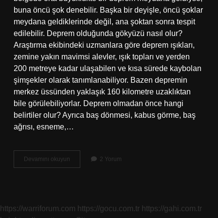
buna öncü şok denebilir. Başka bir deyişle, öncü şoklar
meydana geldiklerinde değil, ana şoktan sonra tespit
edilebilir. Deprem olduğunda gökyüzü nasıl olur?
Araştırma ekibindeki uzmanlara göre deprem ışıkları,
zemine yakın mavimsi alevler, ışık topları ve yerden
200 metreye kadar ulaşabilen ve kısa sürede kaybolan
şimşekler olarak tanımlanabiliyor. Bazen depremin
merkez üssünden yaklaşık 160 kilometre uzaklıktan
bile görülebiliyorlar. Deprem olmadan önce hangi
belirtiler olur? Ayrıca baş dönmesi, kabus görme, baş
ağrısı, esneme,…
Deprem
Devamını okuyun
2 Yorum
Öncesi
Gökyüzü
Nasıl
Olur
https://warriforum.com
https://gocu.com.tr
https://gahi.com.tr