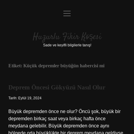
menüyü
Anasayfa
aç
Gizlilik Politikası
Huzurlu Fikir Köşesi
Yasal Uyarı
Sade ve keyifli bilgilerle tanış!
Hakkımızda
Etiket:
Küçük depremler büyüğün habercisi mi
Deprem Öncesi Gökyüzü Nasıl Olur
Tarih: Eylül 19, 2024
Büyük depremden önce ne olur? Öncü şok, büyük bir
depremden birkaç saat veya birkaç hafta önce
meydana gelebilir. Büyük depremden önce aynı
bölgede orta büyüklükte bir deprem meydana geldiyse,