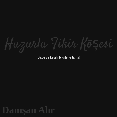
Huzurlu Fikir Köşesi
Sade ve keyifli bilgilerle tanış!
 Danışan Alır