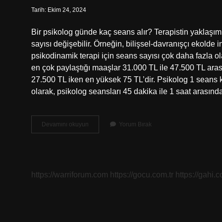
Tarih: Ekim 24, 2024
Bir psikolog günde kaç seans alır? Terapistin yaklaşımı
sayısı değişebilir. Örneğin, bilişsel-davranışçı ekolde i
psikodinamik terapi için seans sayısı çok daha fazla ola
en çok paylaştığı maaşlar 31.000 TL ile 47.500 TL aras
27.500 TL iken en yüksek 75 TL’dir. Psikolog 1 seans 
olarak, psikolog seansları 45 dakika ile 1 saat arasın
Bir
Devamını okuyun
Yorum Bırak
Psikolog
Günde
Kaç
Danışan
Alır
https://warriforum.com
https://gocu.com.tr
https://gahi.c