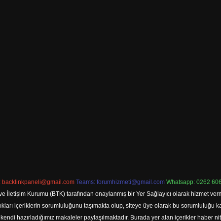
:
backlinkpaneli@gmail.com
Teams:
forumhizmeti@gmail.com
Whatsapp: 0262 606
ve İletişim Kurumu (BTK) tarafından onaylanmış bir Yer Sağlayıcı olarak hizmet verm
rı içeriklerin sorumluluğunu taşımakta olup, siteye üye olarak bu sorumluluğu kabul
a kendi hazırladığımız makaleler paylaşılmaktadır. Burada yer alan içerikler haber 