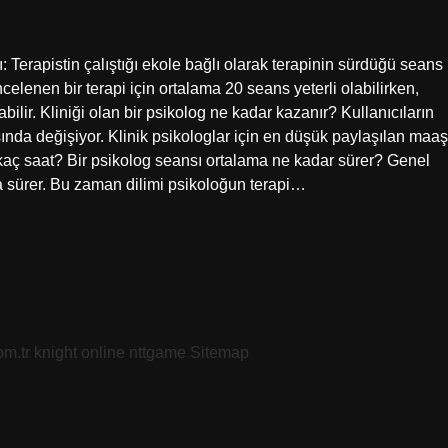
: Terapistin çalıştığı ekole bağlı olarak terapinin sürdüğü seans
ncelenen bir terapi için ortalama 20 seans yeterli olabilirken,
bilir. Kliniği olan bir psikolog ne kadar kazanır? Kullanıcıların
ında değişiyor. Klinik psikologlar için en düşük paylaşılan maaş
kaç saat? Bir psikolog seansı ortalama ne kadar sürer? Genel
da sürer. Bu zaman dilimi psikoloğun terapi…
om.tr
knight online
nttgame
Sitemap