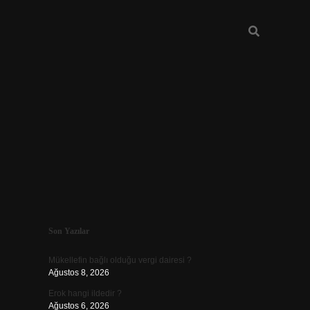
Sidebar
Son Yazılar
ilbet giriş
Mükellefin bağlı olduğu vergi dairesi ?
Ağustos 8, 2026
Erok hangi ildedir ?
Ağustos 6, 2026