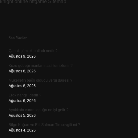
knight online
nttgame
Sitemap
Sidebar
Son Yazılar
Çanak çömlek patladı nedir ?
Ağustos 9, 2026
Kuzu göbeği mantarı nasıl temizlenir ?
Ağustos 8, 2026
Mükellefin bağlı olduğu vergi dairesi ?
Ağustos 8, 2026
Erok hangi ildedir ?
Ağustos 6, 2026
Ayakkabı vuran topuğa ne iyi gelir ?
Ağustos 5, 2026
Bilge Kağan ve Etil Salman Tin sevgili mi ?
Ağustos 4, 2026