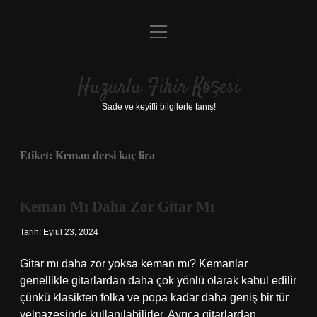
menüyü
Anasayfa
aç
Gizlilik Politikası
Huzurlu Fikir Köşesi
Yasal Uyarı
Sade ve keyifli bilgilerle tanış!
Hakkımızda
Etiket:
Keman dersi kaç lira
Keman Mı Daha Zor Gitar Mı
Tarih: Eylül 23, 2024
Gitar mı daha zor yoksa keman mı? Kemanlar
genellikle gitarlardan daha çok yönlü olarak kabul edilir
çünkü klasikten folka ve popa kadar daha geniş bir tür
yelpazesinde kullanılabilirler. Ayrıca gitarlardan