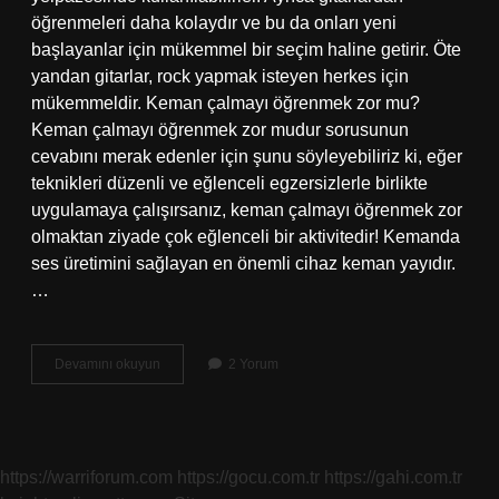
öğrenmeleri daha kolaydır ve bu da onları yeni
başlayanlar için mükemmel bir seçim haline getirir. Öte
yandan gitarlar, rock yapmak isteyen herkes için
mükemmeldir. Keman çalmayı öğrenmek zor mu?
Keman çalmayı öğrenmek zor mudur sorusunun
cevabını merak edenler için şunu söyleyebiliriz ki, eğer
teknikleri düzenli ve eğlenceli egzersizlerle birlikte
uygulamaya çalışırsanız, keman çalmayı öğrenmek zor
olmaktan ziyade çok eğlenceli bir aktivitedir! Kemanda
ses üretimini sağlayan en önemli cihaz keman yayıdır.
…
Keman
Devamını okuyun
2 Yorum
Mı
Daha
Zor
Gitar
Mı
https://warriforum.com
https://gocu.com.tr
https://gahi.com.tr