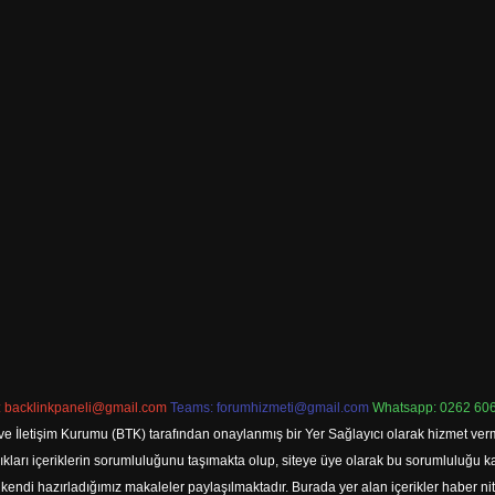
:
backlinkpaneli@gmail.com
Teams:
forumhizmeti@gmail.com
Whatsapp: 0262 606
ve İletişim Kurumu (BTK) tarafından onaylanmış bir Yer Sağlayıcı olarak hizmet verm
rı içeriklerin sorumluluğunu taşımakta olup, siteye üye olarak bu sorumluluğu kabul
a kendi hazırladığımız makaleler paylaşılmaktadır. Burada yer alan içerikler haber 