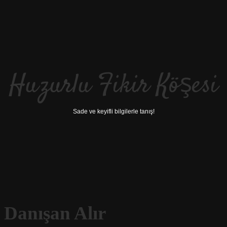
Huzurlu Fikir Köşesi
Sade ve keyifli bilgilerle tanış!
 Danışan Alır