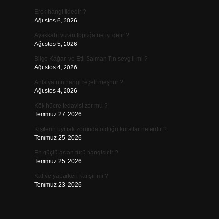
Erok hangi ildedir ?
Ağustos 6, 2026
Ayakkabı vuran topuğa ne iyi gelir ?
Ağustos 5, 2026
Bilge Kağan ve Etil Salman Tin sevgili mi ?
Ağustos 4, 2026
Antalya’nın hangi reçeli meşhur ?
Ağustos 4, 2026
Kök hücre tedavisi zor mu ?
Temmuz 27, 2026
Kişilerin uymak zorunda olduğu kurallar nelerdir ?
Temmuz 25, 2026
En güçlü aslan türü hangisidir ?
Temmuz 25, 2026
Kahve yaparken karışır mı ?
Temmuz 23, 2026