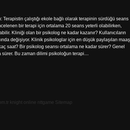
: Terapistin çalıştığı ekole bağlı olarak terapinin sürdüğü seans
ncelenen bir terapi için ortalama 20 seans yeterli olabilirken,
bilir. Kliniği olan bir psikolog ne kadar kazanır? Kullanıcıların
ında değişiyor. Klinik psikologlar için en düşük paylaşılan maaş
kaç saat? Bir psikolog seansı ortalama ne kadar sürer? Genel
da sürer. Bu zaman dilimi psikoloğun terapi…
om.tr
knight online
nttgame
Sitemap