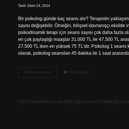
Tarih: Ekim 24, 2024
Bir psikolog günde kaç seans alır? Terapistin yaklaşımı
sayısı değişebilir. Örneğin, bilişsel-davranışçı ekolde i
psikodinamik terapi için seans sayısı çok daha fazla ola
en çok paylaştığı maaşlar 31.000 TL ile 47.500 TL aras
27.500 TL iken en yüksek 75 TL’dir. Psikolog 1 seans 
olarak, psikolog seansları 45 dakika ile 1 saat arasın
Bir
Devamını okuyun
Yorum Bırak
Psikolog
Günde
Kaç
Danışan
Alır
https://warriforum.com
https://gocu.com.tr
https://gahi.c