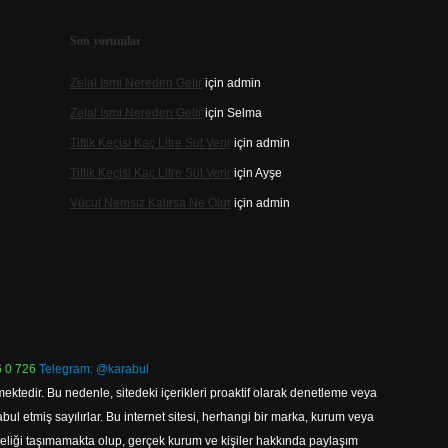
Son yorumlar
Zelal Ismi Nereden Gelir
için
admin
Zelal Ismi Nereden Gelir
için
Selma
Tiftik Keçisi Kaç Litre Süt Verir
için
admin
Tiftik Keçisi Kaç Litre Süt Verir
için
Ayşe
Vücut Nemsiz Kalırsa Ne Olur
için
admin
 0 726
Telegram: @karabul
ektedir. Bu nedenle, sitedeki içerikleri proaktif olarak denetleme veya
 etmiş sayılırlar. Bu internet sitesi, herhangi bir marka, kurum veya
niteliği taşımamakta olup, gerçek kurum ve kişiler hakkında paylaşım