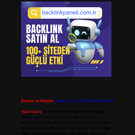
Reklam ve İletişim:
Skype: live:.cid.575569c608265c69
Yasal Uyarı:
Bu internet sitesi, herhangi bir marka,
kurum veya şahıs şirketi ile hiçbir bağlantısı
bulunmamaktadır. Sitede yalnızca kendi hazırladığımız
makaleler paylaşılmaktadır. Burada yer alan içerikler
haber niteliği taşımamakta olup, gerçek kurum ve