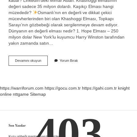
kadar? LinkedIn’deki Mimar Aslan: Khashoggi elmasının
değeri sadece 35 milyon dolardı. Kaşıkçı Elması hangi
müzededir?
Osmanlı’nın en değerli ve dikkat çekici
mücevherlerinden biri olan Khashoggi Elması, Topkapı
Sarayı’nın gözbebeği olarak sergilenmeye devam ediyor.
Dünyanın en değerli elması nedir? 1. Hope Elması – 250
milyon dolar New York’lu kuyumcu Harry Winston tarafından
yakın zamanda satın…
Kaşıkçı
Devamını okuyun
Yorum Bırak
Elması
Kime
Ait
https://warriforum.com
https://gocu.com.tr
https://gahi.com.tr
knight
online
nttgame
Sitemap
403
Sidebar
Son Yazılar
Kuzu göbeği mantarı nasıl temizlenir ?