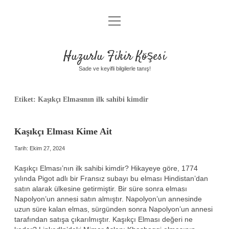
menüyü
Anasayfa
aç
Gizlilik Politikası
Huzurlu Fikir Köşesi
Yasal Uyarı
Sade ve keyifli bilgilerle tanış!
Hakkımızda
Etiket:
Kaşıkçı Elmasının ilk sahibi kimdir
Kaşıkçı Elması Kime Ait
Tarih: Ekim 27, 2024
Kaşıkçı Elması’nın ilk sahibi kimdir? Hikayeye göre, 1774
yılında Pigot adlı bir Fransız subayı bu elması Hindistan’dan
satın alarak ülkesine getirmiştir. Bir süre sonra elması
Napolyon’un annesi satın almıştır. Napolyon’un annesinde
uzun süre kalan elmas, sürgünden sonra Napolyon’un annesi
tarafından satışa çıkarılmıştır. Kaşıkçı Elması değeri ne