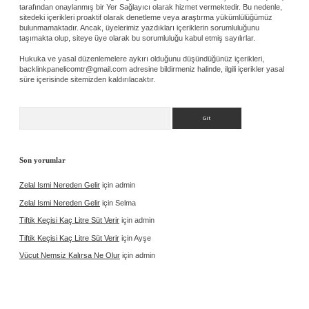
tarafından onaylanmış bir Yer Sağlayıcı olarak hizmet vermektedir. Bu nedenle,
sitedeki içerikleri proaktif olarak denetleme veya araştırma yükümlülüğümüz
bulunmamaktadır. Ancak, üyelerimiz yazdıkları içeriklerin sorumluluğunu
taşımakta olup, siteye üye olarak bu sorumluluğu kabul etmiş sayılırlar.
Hukuka ve yasal düzenlemelere aykırı olduğunu düşündüğünüz içerikleri,
backlinkpanelicomtr@gmail.com
adresine bildirmeniz halinde, ilgili içerikler yasal
süre içerisinde sitemizden kaldırılacaktır.
Arama
Son yorumlar
Zelal Ismi Nereden Gelir
için
admin
Zelal Ismi Nereden Gelir
için
Selma
Tiftik Keçisi Kaç Litre Süt Verir
için
admin
Tiftik Keçisi Kaç Litre Süt Verir
için
Ayşe
Vücut Nemsiz Kalırsa Ne Olur
için
admin