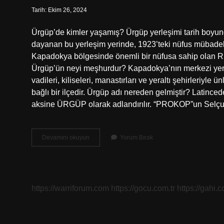
Tarih: Ekim 26, 2024
Ürgüp’de kimler yaşamış? Ürgüp yerleşimi tarih boyunc
dayanan bu yerleşim yerinde, 1923’teki nüfus mübadele
Kapadokya bölgesinde önemli bir nüfusa sahip olan Rum 
Ürgüp’ün neyi meşhurdur? Kapadokya’nın merkezi yerle
vadileri, kiliseleri, manastırları ve yeraltı şehirleriyle 
bağlı bir ilçedir. Ürgüp adı nereden gelmiştir? Latinced
aksine ÜRGÜP olarak adlandırılır. “PROKOP”un Selçu
Ürgüp
Devamını okuyun
Yorum Bırak
Neden
Önemli
https://warriforum.com
https://gocu.com.tr
https://gahi.c