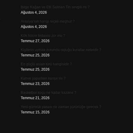
Bilge Kağan ve Etil Salman Tin sevgili mi ?
Ağustos 4, 2026
e
Antalya’nın hangi reçeli meşhur ?
Ağustos 4, 2026
Kök hücre tedavisi zor mu ?
Temmuz 27, 2026
Kişilerin uymak zorunda olduğu kurallar nelerdir ?
Temmuz 25, 2026
En güçlü aslan türü hangisidir ?
Temmuz 25, 2026
Kahve yaparken karışır mı ?
Temmuz 23, 2026
Basketbol koçu ne kadar kazanır ?
Temmuz 21, 2026
Yeni gümrük yasası ne zaman yürürlüğe girecek ?
Temmuz 15, 2026