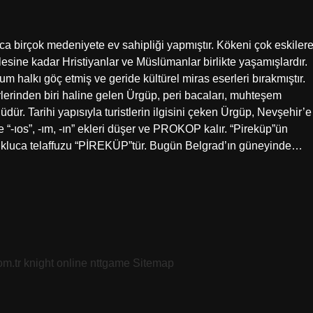
a birçok medeniyete ev sahipliği yapmıştır. Kökeni çok eskiler
sine kadar Hristiyanlar ve Müslümanlar birlikte yaşamışlardır.
halkı göç etmiş ve geride kültürel miras eserleri bırakmıştır.
rinden biri haline gelen Ürgüp, peri bacaları, muhteşem
ünlüdür. Tarihi yapısıyla turistlerin ilgisini çeken Ürgüp, Nevşehir’e
e “-ıos”, -ım, -ın” ekleri düşer ve PROKOP kalır. “Pireküp”ün
kluca telaffuzu “PİREKÜP”tür. Bugün Belgrad’ın güneyinde…
om.tr
knight online
nttgame
Sitemap