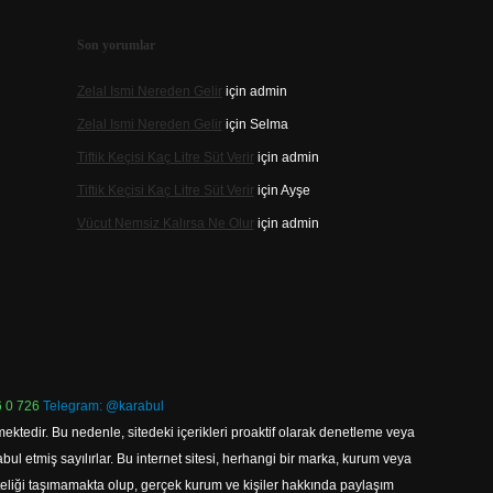
Son yorumlar
Zelal Ismi Nereden Gelir
için
admin
Zelal Ismi Nereden Gelir
için
Selma
Tiftik Keçisi Kaç Litre Süt Verir
için
admin
Tiftik Keçisi Kaç Litre Süt Verir
için
Ayşe
Vücut Nemsiz Kalırsa Ne Olur
için
admin
 0 726
Telegram: @karabul
ektedir. Bu nedenle, sitedeki içerikleri proaktif olarak denetleme veya
 etmiş sayılırlar. Bu internet sitesi, herhangi bir marka, kurum veya
niteliği taşımamakta olup, gerçek kurum ve kişiler hakkında paylaşım