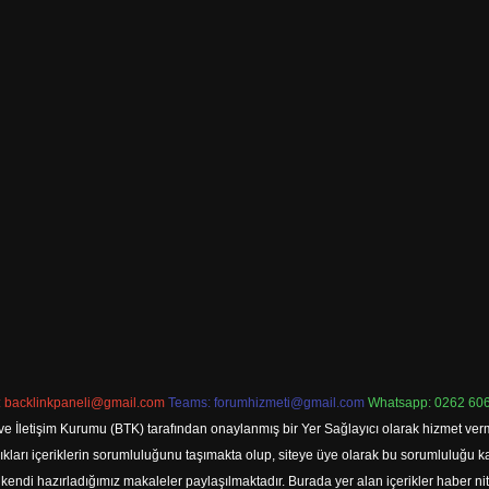
:
backlinkpaneli@gmail.com
Teams:
forumhizmeti@gmail.com
Whatsapp: 0262 606
ve İletişim Kurumu (BTK) tarafından onaylanmış bir Yer Sağlayıcı olarak hizmet verm
rı içeriklerin sorumluluğunu taşımakta olup, siteye üye olarak bu sorumluluğu kabul
a kendi hazırladığımız makaleler paylaşılmaktadır. Burada yer alan içerikler haber 