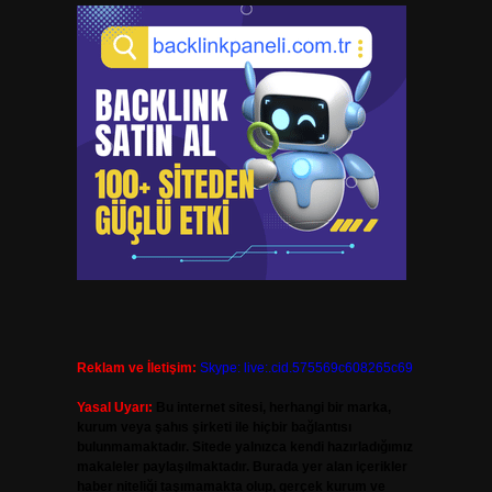
Reklam ve İletişim:
Skype: live:.cid.575569c608265c69
Yasal Uyarı:
Bu internet sitesi, herhangi bir marka,
kurum veya şahıs şirketi ile hiçbir bağlantısı
bulunmamaktadır. Sitede yalnızca kendi hazırladığımız
makaleler paylaşılmaktadır. Burada yer alan içerikler
haber niteliği taşımamakta olup, gerçek kurum ve