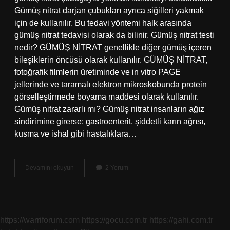
Gümüş nitrat darjan çubukları ayrıca siğilleri yakmak
için de kullanılır. Bu tedavi yöntemi halk arasında
gümüş nitrat tedavisi olarak da bilinir. Gümüş nitrat testi
nedir? GÜMÜŞ NİTRAT genellikle diğer gümüş içeren
bileşiklerin öncüsü olarak kullanılır. GÜMÜŞ NİTRAT,
fotoğrafik filmlerin üretiminde ve in vitro PAGE
jellerinde ve taramalı elektron mikroskobunda protein
görselleştirmede boyama maddesi olarak kullanılır.
Gümüş nitrat zararlı mı? Gümüş nitrat insanların ağız
sindirimine girerse; gastroenterit, şiddetli karın ağrısı,
kusma ve ishal gibi hastalıklara…
Tıpta
Devamını okuyun
2 Yorum
Gümüş
Nitrat
Nedir
https://warriforum.com
https://gocu.com.tr
https://gahi.com.tr