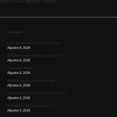
knight online
nttgame
Sitemap
Sidebar
Son Yazılar
Kuzu göbeği mantarı nasıl temizlenir ?
Ağustos 8, 2026
Mükellefin bağlı olduğu vergi dairesi ?
Ağustos 8, 2026
Erok hangi ildedir ?
Ağustos 6, 2026
Ayakkabı vuran topuğa ne iyi gelir ?
Ağustos 5, 2026
Bilge Kağan ve Etil Salman Tin sevgili mi ?
Ağustos 4, 2026
Antalya’nın hangi reçeli meşhur ?
Ağustos 4, 2026