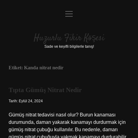
menüyü
Anasayfa
aç
Gizlilik Politikası
Huzurlu Fikir Köşesi
Yasal Uyarı
Sade ve keyifli bilgilerle tanış!
Hakkımızda
Etiket:
Kanda nitrat nedir
Tıpta Gümüş Nitrat Nedir
Tarih: Eylül 24, 2024
Gümüş nitrat tedavisi nasıl olur? Burun kanaması
durumunda, damarı yakarak kanamayı durdurmak için
gümüş nitrat çubuğu kullanılır. Bu nedenle, damarı
gümüş nitrat çubuğuyla yakmak kanamayı durdurabilir.