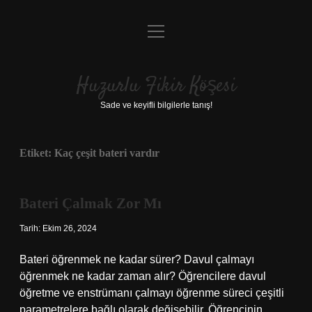
menüyü
Anasayfa
aç
Gizlilik Politikası
Huzurlu Fikir Köşesi
Yasal Uyarı
Sade ve keyifli bilgilerle tanış!
Hakkımızda
Etiket:
Kaç çeşit bateri vardır
Bateri Çalmak Zor Mı
Tarih: Ekim 26, 2024
Bateri öğrenmek ne kadar sürer? Davul çalmayı
öğrenmek ne kadar zaman alır? Öğrencilere davul
öğretme ve enstrümanı çalmayı öğrenme süreci çeşitli
parametrelere bağlı olarak değişebilir. Öğrencinin