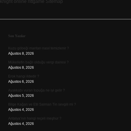
knight online
nttgame
Sitemap
Sidebar
Son Yazılar
Kuzu göbeği mantarı nasıl temizlenir ?
Ağustos 8, 2026
Mükellefin bağlı olduğu vergi dairesi ?
Ağustos 8, 2026
Erok hangi ildedir ?
Ağustos 6, 2026
Ayakkabı vuran topuğa ne iyi gelir ?
Ağustos 5, 2026
Bilge Kağan ve Etil Salman Tin sevgili mi ?
Ağustos 4, 2026
Antalya’nın hangi reçeli meşhur ?
Ağustos 4, 2026