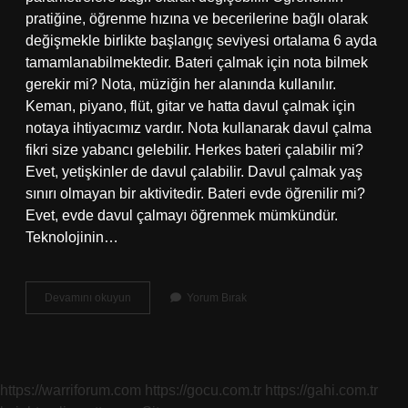
pratiğine, öğrenme hızına ve becerilerine bağlı olarak
değişmekle birlikte başlangıç ​​seviyesi ortalama 6 ayda
tamamlanabilmektedir. Bateri çalmak için nota bilmek
gerekir mi? Nota, müziğin her alanında kullanılır.
Keman, piyano, flüt, gitar ve hatta davul çalmak için
notaya ihtiyacımız vardır. Nota kullanarak davul çalma
fikri size yabancı gelebilir. Herkes bateri çalabilir mi?
Evet, yetişkinler de davul çalabilir. Davul çalmak yaş
sınırı olmayan bir aktivitedir. Bateri evde öğrenilir mi?
Evet, evde davul çalmayı öğrenmek mümkündür.
Teknolojinin…
Bateri
Devamını okuyun
Yorum Bırak
Çalmak
Zor
Mı
https://warriforum.com
https://gocu.com.tr
https://gahi.com.tr