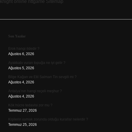
knight online
nttgame
Sitemap
Sidebar
Son Yazılar
Erok hangi ildedir ?
Ağustos 6, 2026
Ayakkabı vuran topuğa ne iyi gelir ?
Ağustos 5, 2026
Bilge Kağan ve Etil Salman Tin sevgili mi ?
Ağustos 4, 2026
Antalya’nın hangi reçeli meşhur ?
Ağustos 4, 2026
Kök hücre tedavisi zor mu ?
Temmuz 27, 2026
Kişilerin uymak zorunda olduğu kurallar nelerdir ?
Temmuz 25, 2026