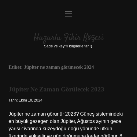
menüyü
Anasayfa
aç
Gizlilik Politikası
Huzurlu Fikir Köşesi
Yasal Uyarı
Sade ve keyifli bilgilerle tanış!
Hakkımızda
Etiket:
Jüpiter ne zaman görünecek 2024
Jüpiter Ne Zaman Görülecek 2023
Tarih: Ekim 10, 2024
Jüpiter ne zaman görünür 2023? Güneş sistemindeki
en büyük gezegen olan Jüpiter, Ağustos ayının gece
yarısı civarında kuzeydoğu-doğu yönünde ufkun
üzerinde yükselir ve gün doğumuna kadar görünür. 8