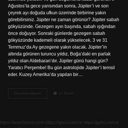
Ağustos’ta gece yarısından sonra, Jüpiter’i ve son
çeyrek ayı doğuda ufkun üzerinde birbirine yakın
görebilirsiniz. Jüpiter ne zaman görünür? Jüpiter sabah
gökyüzünde. Gezegen ayın başında, sabah ışığından
önce doğuyor. Sonraki günlerde gezegen sabah
gökyüzünde kademeli olarak yükselecek. 3 ve 31
Temmuz’da Ay gezegene yakın olacak. Jüpiter’in
altında görünen turuncu yıldız, Boğa’daki en parlak
yıldız olan Aldebaran’dır. Jüpiter günü hangi gün?
Yaratıcı Perşembe! Bu gün astrolojide Jüpiter’i temsil
eder. Kuzey Amerika’da yapılan bir…
Jüpiter
Devamını okuyun
10 Yorum
Ne
Zaman
Görülecek
2023
https://warriforum.com
https://gocu.com.tr
https://gahi.com.tr