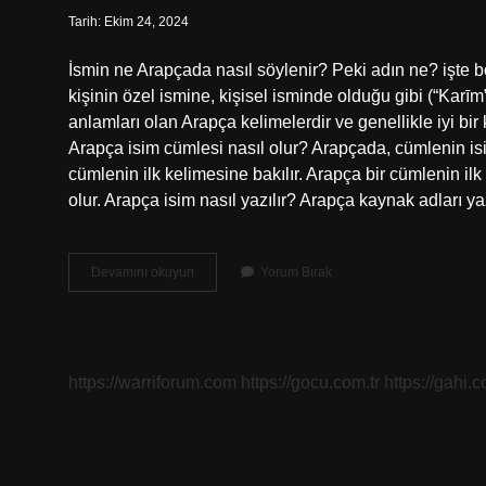
Tarih: Ekim 24, 2024
İsmin ne Arapçada nasıl söylenir? Peki adın ne? işte böyle A
kişinin özel ismine, kişisel isminde olduğu gibi (“Karī
anlamları olan Arapça kelimelerdir ve genellikle iyi bir
Arapça isim cümlesi nasıl olur? Arapçada, cümlenin is
cümlenin ilk kelimesine bakılır. Arapça bir cümlenin ilk ke
olur. Arapça isim nasıl yazılır? Arapça kaynak adları y
Arapça
Devamını okuyun
Yorum Bırak
Adın
Nedir
Nasıl
Söylenir
https://warriforum.com
https://gocu.com.tr
https://gahi.c