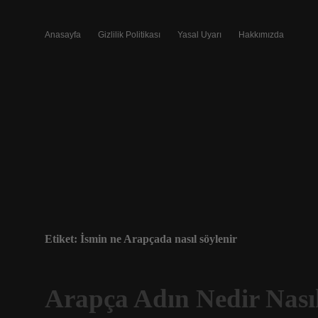
Anasayfa
Gizlilik Politikası
Yasal Uyarı
Hakkımızda
Etiket:
İsmin ne Arapçada nasıl söylenir
Arapça Adın Nedir Nasıl