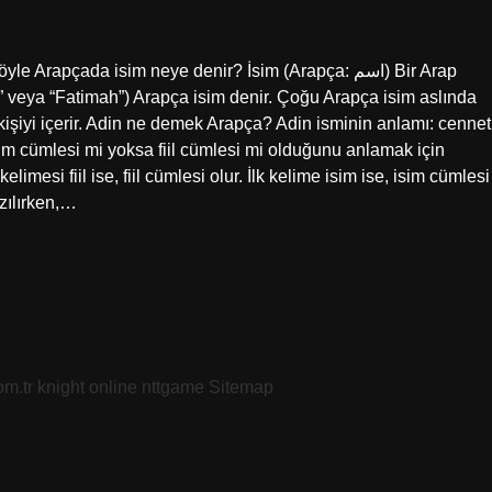
rapçada isim neye denir? İsim (Arapça: اسم) Bir Arap
m” veya “Fatimah”) Arapça isim denir. Çoğu Arapça isim aslında
 kişiyi içerir. Adin ne demek Arapça? Adin isminin anlamı: cennet
im cümlesi mi yoksa fiil cümlesi mi olduğunu anlamak için
limesi fiil ise, fiil cümlesi olur. İlk kelime isim ise, isim cümlesi
azılırken,…
om.tr
knight online
nttgame
Sitemap