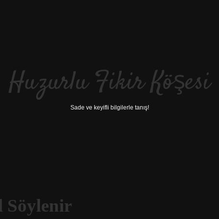
Huzurlu Fikir Köşesi
Sade ve keyifli bilgilerle tanış!
 Söylenir