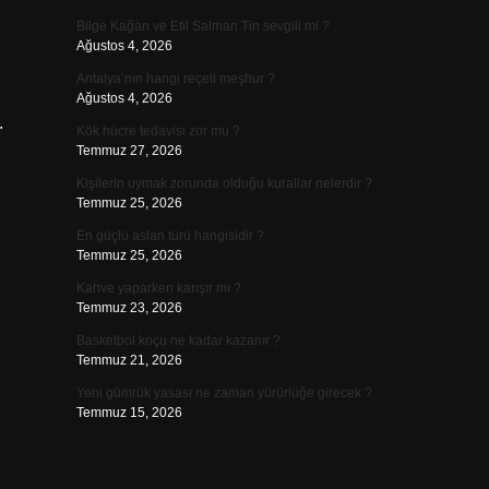
Bilge Kağan ve Etil Salman Tin sevgili mi ?
Ağustos 4, 2026
Antalya’nın hangi reçeli meşhur ?
Ağustos 4, 2026
.
Kök hücre tedavisi zor mu ?
Temmuz 27, 2026
Kişilerin uymak zorunda olduğu kurallar nelerdir ?
Temmuz 25, 2026
En güçlü aslan türü hangisidir ?
Temmuz 25, 2026
Kahve yaparken karışır mı ?
Temmuz 23, 2026
Basketbol koçu ne kadar kazanır ?
Temmuz 21, 2026
Yeni gümrük yasası ne zaman yürürlüğe girecek ?
Temmuz 15, 2026