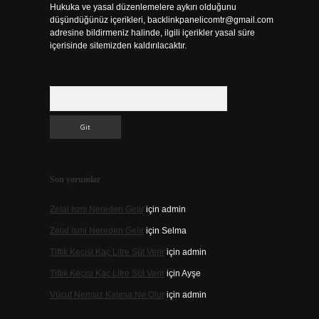
Hukuka ve yasal düzenlemelere aykırı olduğunu
düşündüğünüz içerikleri,
backlinkpanelicomtr@gmail.com
adresine bildirmeniz halinde, ilgili içerikler yasal süre
içerisinde sitemizden kaldırılacaktır.
Arama
Son yorumlar
Zelal Ismi Nereden Gelir
için
admin
Zelal Ismi Nereden Gelir
için
Selma
Tiftik Keçisi Kaç Litre Süt Verir
için
admin
Tiftik Keçisi Kaç Litre Süt Verir
için
Ayşe
Vücut Nemsiz Kalırsa Ne Olur
için
admin