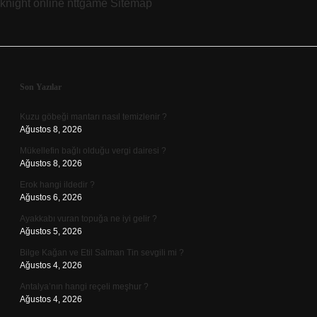
knight online
nttgame
Sitemap
Mı
Sidebar
Son Yazılar
Kuzu göbeği mantarı nasıl temizlenir ?
Ağustos 8, 2026
Mükellefin bağlı olduğu vergi dairesi ?
Ağustos 8, 2026
Erok hangi ildedir ?
Ağustos 6, 2026
Ayakkabı vuran topuğa ne iyi gelir ?
Ağustos 5, 2026
Bilge Kağan ve Etil Salman Tin sevgili mi ?
Ağustos 4, 2026
Antalya’nın hangi reçeli meşhur ?
Ağustos 4, 2026