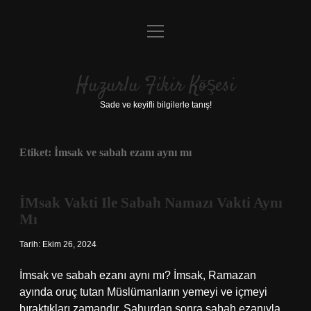
menüyü
Anasayfa
aç
Gizlilik Politikası
Huzurlu Fikir Köşesi
Yasal Uyarı
Sade ve keyifli bilgilerle tanış!
Hakkımızda
Etiket:
İmsak ve sabah ezanı aynı mı
İMsak Vakti Ile Sabah Namazı Vakti Aynı
Mı
Tarih: Ekim 26, 2024
İmsak ve sabah ezanı aynı mı? İmsak, Ramazan
ayında oruç tutan Müslümanların yemeyi ve içmeyi
bıraktıkları zamandır. Sahurdan sonra sabah ezanıyla