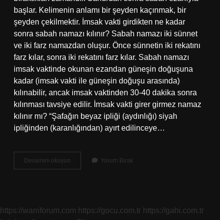
başlar. Kelimenin anlamı bir şeyden kaçınmak, bir
şeyden çekilmektir. İmsak vakti girdikten ne kadar
sonra sabah namazı kılınır? Sabah namazı iki sünnet
ve iki farz namazdan oluşur. Önce sünnetin iki rekatını
farz kılar, sonra iki rekatını farz kılar. Sabah namazı
imsak vaktinde okunan ezandan güneşin doğuşuna
kadar (imsak vakti ile güneşin doğuşu arasında)
kılınabilir, ancak imsak vaktinden 30-40 dakika sonra
kılınması tavsiye edilir. İmsak vakti girer girmez namaz
kılınır mı? “Şafağın beyaz ipliği (aydınlığı) siyah
ipliğinden (karanlığından) ayırt edilinceye…
İMsak
Devamını okuyun
Yorum Bırak
Vakti
Ile
Sabah
Namazı
Vakti
https://warriforum.com
https://gocu.com.tr
https://gahi.com.tr
Aynı