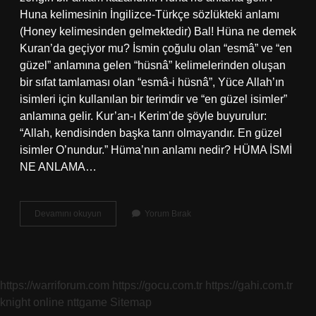
Huna kelimesinin İngilizce-Türkçe sözlükteki anlamı
(Honey kelimesinden gelmektedir) Bal! Hüna ne demek
Kuran’da geçiyor mu? İsmin çoğulu olan “esmâ” ve “en
güzel” anlamına gelen “hüsnâ” kelimelerinden oluşan
bir sıfat tamlaması olan “esmâ-i hüsnâ”, Yüce Allah’ın
isimleri için kullanılan bir terimdir ve “en güzel isimler”
anlamına gelir. Kur’an-ı Kerim’de şöyle buyurulur:
“Allah, kendisinden başka tanrı olmayandır. En güzel
isimler O’nundur.” Hüma’nın anlamı nedir? HÜMA İSMİ
NE ANLAMA…
Hüna
Devamını okuyun
Yorum Bırak
Anlami
Nedir
https://warriforum.com
https://gocu.com.tr
https://gahi.com.tr
knight online
nttgame
Sitemap