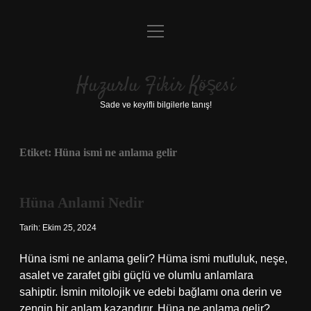
menüyü
Anasayfa
aç
Gizlilik Politikası
Huzurlu Fikir Köşesi
Yasal Uyarı
Sade ve keyifli bilgilerle tanış!
Hakkımızda
Etiket:
Hüna ismi ne anlama gelir
Hüna Anlami Nedir
Tarih: Ekim 25, 2024
Hüna ismi ne anlama gelir? Hüma ismi mutluluk, neşe,
asalet ve zarafet gibi güçlü ve olumlu anlamlara
sahiptir. İsmin mitolojik ve edebi bağlamı ona derin ve
zengin bir anlam kazandırır. Hüna ne anlama gelir?