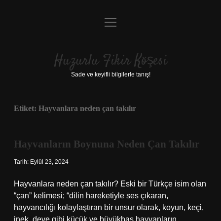
menüyü
Anasayfa
aç
Gizlilik Politikası
Huzurlu Fikir Köşesi
Yasal Uyarı
Sade ve keyifli bilgilerle tanış!
Hakkımızda
Etiket:
Hayvanlara neden çan takılır
Hayvanların Boynuna Neden Çan Takılır
Tarih: Eylül 23, 2024
Hayvanlara neden çan takılır? Eski bir Türkçe isim olan
“çan” kelimesi; “dilin hareketiyle ses çıkaran,
hayvancılığı kolaylaştıran bir unsur olarak, koyun, keçi,
inek, deve gibi küçük ve büyükbaş hayvanların