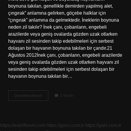
boynuna takılan, genellikle demirden yapılmış alet,
çıngırak” anlamına gelirken, göçebe halklar için
“çıngırak” anlamına da gelmektedir. İneklerin boynuna
neden zil takılır? İnek çanı, çobanların, engebeli
arazilerde veya geniş ovalarda gözden uzak otlarken
hayvanı zil sesinden takip edebilmeleri için serbest
dolaşan bir hayvanın boynuna takılan bir çandır.21
Ağustos 2012İnek çanı, çobanların, engebeli arazilerde
veya geniş ovalarda gözden uzak otlarken hayvanı zil
sesinden takip edebilmeleri için serbest dolaşan bir
hayvanın boynuna takılan bir…
Hayvanların
Devamını okuyun
2 Yorum
Boynuna
Neden
Çan
Takılır
https://warriforum.com
https://gocu.com.tr
https://gahi.com.tr