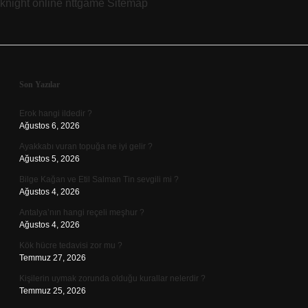
knight online
nttgame
Sitemap
Sidebar
Son Yazılar
Erok hangi ildedir ?
Ağustos 6, 2026
Ayakkabı vuran topuğa ne iyi gelir ?
Ağustos 5, 2026
Bilge Kağan ve Etil Salman Tin sevgili mi ?
Ağustos 4, 2026
Antalya’nın hangi reçeli meşhur ?
Ağustos 4, 2026
Kök hücre tedavisi zor mu ?
Temmuz 27, 2026
Kişilerin uymak zorunda olduğu kurallar nelerdir ?
Temmuz 25, 2026