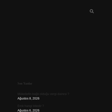
Sidebar
Son Yazılar
ilbet giriş
Mükellefin bağlı olduğu vergi dairesi ?
Ağustos 8, 2026
Erok hangi ildedir ?
Ağustos 6, 2026