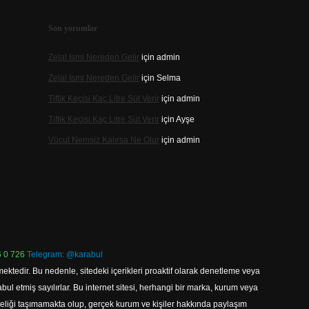
Son yorumlar
Zelal Ismi Nereden Gelir
için
admin
Zelal Ismi Nereden Gelir
için
Selma
Tiftik Keçisi Kaç Litre Süt Verir
için
admin
Tiftik Keçisi Kaç Litre Süt Verir
için
Ayşe
Vücut Nemsiz Kalırsa Ne Olur
için
admin
 0 726
Telegram: @karabul
ektedir. Bu nedenle, sitedeki içerikleri proaktif olarak denetleme veya
 etmiş sayılırlar. Bu internet sitesi, herhangi bir marka, kurum veya
niteliği taşımamakta olup, gerçek kurum ve kişiler hakkında paylaşım