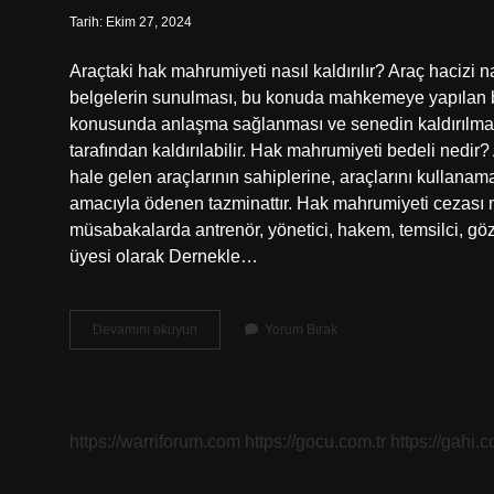
Tarih: Ekim 27, 2024
Araçtaki hak mahrumiyeti nasıl kaldırılır? Araç hacizi na
belgelerin sunulması, bu konuda mahkemeye yapılan ba
konusunda anlaşma sağlanması ve senedin kaldırılmasın
tarafından kaldırılabilir. Hak mahrumiyeti bedeli nedir
hale gelen araçlarının sahiplerine, araçlarını kullanam
amacıyla ödenen tazminattır. Hak mahrumiyeti cezası ne
müsabakalarda antrenör, yönetici, hakem, temsilci, g
üyesi olarak Dernekle…
Hak
Devamını okuyun
Yorum Bırak
Mahrumiyeti
Olunca
Ne
Olur
https://warriforum.com
https://gocu.com.tr
https://gahi.c