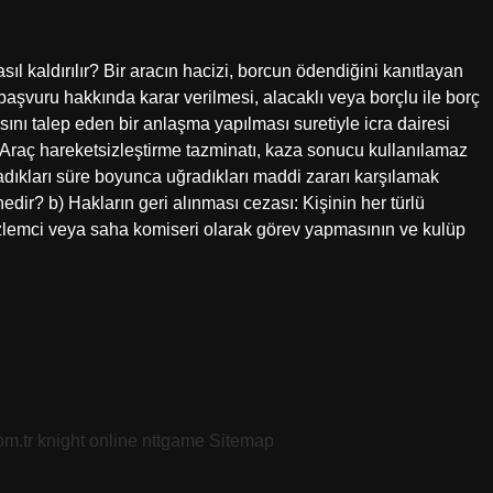
sıl kaldırılır? Bir aracın hacizi, borcun ödendiğini kanıtlayan
şvuru hakkında karar verilmesi, alacaklı veya borçlu ile borç
ı talep eden bir anlaşma yapılması suretiyle icra dairesi
? Araç hareketsizleştirme tazminatı, kaza sonucu kullanılamaz
adıkları süre boyunca uğradıkları maddi zararı karşılamak
dir? b) Hakların geri alınması cezası: Kişinin her türlü
özlemci veya saha komiseri olarak görev yapmasının ve kulüp
om.tr
knight online
nttgame
Sitemap