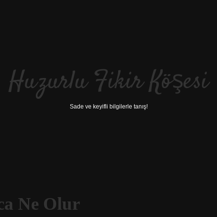
Huzurlu Fikir Köşesi
Sade ve keyifli bilgilerle tanış!
a Ne Olur