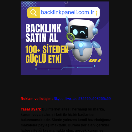
Reklam ve İletişim:
Skype: live:.cid.575569c608265c69
Yasal Uyarı:
Bu internet sitesi, herhangi bir marka,
kurum veya şahıs şirketi ile hiçbir bağlantısı
bulunmamaktadır. Sitede yalnızca kendi hazırladığımız
makaleler paylaşılmaktadır. Burada yer alan içerikler
haber niteliği taşımamakta olup, gerçek kurum ve