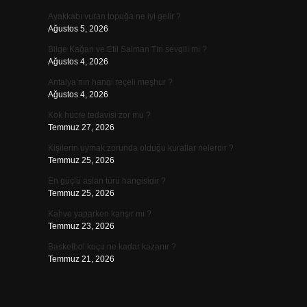
Ayakkabı vuran topuğa ne iyi gelir ?
Ağustos 5, 2026
Bilge Kağan ve Etil Salman Tin sevgili mi ?
Ağustos 4, 2026
Antalya’nın hangi reçeli meşhur ?
Ağustos 4, 2026
Kök hücre tedavisi zor mu ?
Temmuz 27, 2026
Kişilerin uymak zorunda olduğu kurallar nelerdir ?
Temmuz 25, 2026
En güçlü aslan türü hangisidir ?
Temmuz 25, 2026
Kahve yaparken karışır mı ?
Temmuz 23, 2026
Basketbol koçu ne kadar kazanır ?
Temmuz 21, 2026