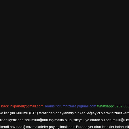
:
backlinkpaneli@gmail.com
Teams:
forumhizmeti@gmail.com
Whatsapp: 0262 606
ve İletişim Kurumu (BTK) tarafından onaylanmış bir Yer Sağlayıcı olarak hizmet verm
rı içeriklerin sorumluluğunu taşımakta olup, siteye üye olarak bu sorumluluğu kabul
a kendi hazırladığımız makaleler paylaşılmaktadır. Burada yer alan içerikler haber 