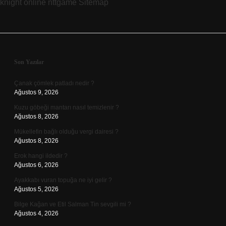
knight online
nttgame
Sitemap
Yapar
Sidebar
Son Yazılar
Çanak çömlek patladı nedir ?
Ağustos 9, 2026
Kuzu göbeği mantarı nasıl temizlenir ?
Ağustos 8, 2026
Mükellefin bağlı olduğu vergi dairesi ?
Ağustos 8, 2026
Erok hangi ildedir ?
Ağustos 6, 2026
Ayakkabı vuran topuğa ne iyi gelir ?
Ağustos 5, 2026
Bilge Kağan ve Etil Salman Tin sevgili mi ?
Ağustos 4, 2026