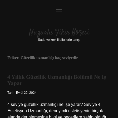
menüyü
Anasayfa
aç
Gizlilik Politikası
Huzurlu Fikir Köşesi
Yasal Uyarı
Sade ve keyifli bilgilerle tanış!
Hakkımızda
Etiket:
Güzellik uzmanlığı kaç seviyedir
4 Yıllık Güzellik Uzmanlığı Bölümü Ne Iş
Yapar
Tarih: Eylül 22, 2024
4 seviye güzellik uzmanlığı ne işe yarar? Seviye 4
Estetisyen Uzmanlığı, deneyimli estetisyenin birçok
alanda derinlemesine bilgi ve becerilere sahip olduğu