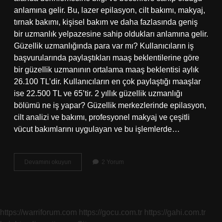
anlamına gelir. Bu, lazer epilasyon, cilt bakımı, makyaj,
tırnak bakımı, kişisel bakım ve daha fazlasında geniş
bir uzmanlık yelpazesine sahip oldukları anlamına gelir.
Güzellik uzmanlığında para var mı? Kullanıcıların iş
başvurularında paylaştıkları maaş beklentilerine göre
bir güzellik uzmanının ortalama maaş beklentisi aylık
26.100 TL’dir. Kullanıcıların en çok paylaştığı maaşlar
ise 22.500 TL ve 65’tir. 2 yıllık güzellik uzmanlığı
bölümü ne iş yapar? Güzellik merkezlerinde epilasyon,
cilt analizi ve bakımı, profesyonel makyaj ve çeşitli
vücut bakımlarını uygulayan ve bu işlemlerde…
4
Devamını okuyun
2 Yorum
Yıllık
Güzellik
Uzmanlığı
Bölümü
Ne
https://warriforum.com
https://gocu.com.tr
https://gahi.com.tr
Iş