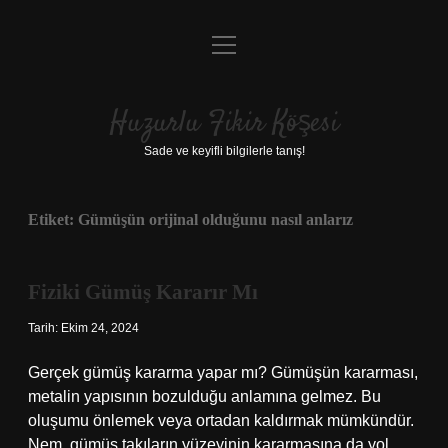
menüyü
Anasayfa
aç
Gizlilik Politikası
Huzurlu Fikir Köşesi
Yasal Uyarı
Sade ve keyifli bilgilerle tanış!
Hakkımızda
Etiket:
Gümüşün orijinal olduğunu nasıl anlarız
Fiziki Gümüş Kararır Mı
Tarih: Ekim 24, 2024
Gerçek gümüş kararma yapar mı? Gümüşün kararması,
metalin yapısının bozulduğu anlamına gelmez. Bu
oluşumu önlemek veya ortadan kaldırmak mümkündür.
Nem, gümüş takıların yüzeyinin kararmasına da yol