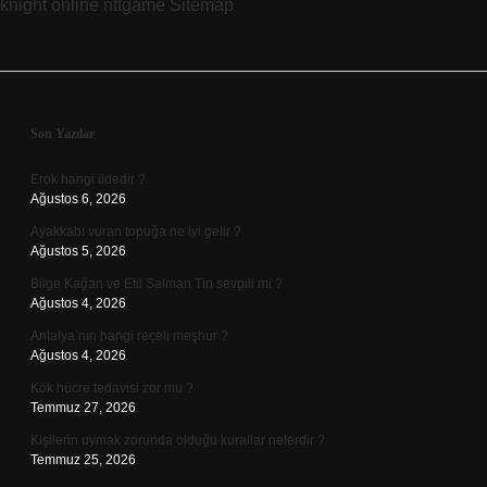
knight online
nttgame
Sitemap
Sidebar
Son Yazılar
Erok hangi ildedir ?
Ağustos 6, 2026
Ayakkabı vuran topuğa ne iyi gelir ?
Ağustos 5, 2026
Bilge Kağan ve Etil Salman Tin sevgili mi ?
Ağustos 4, 2026
Antalya’nın hangi reçeli meşhur ?
Ağustos 4, 2026
Kök hücre tedavisi zor mu ?
Temmuz 27, 2026
Kişilerin uymak zorunda olduğu kurallar nelerdir ?
Temmuz 25, 2026