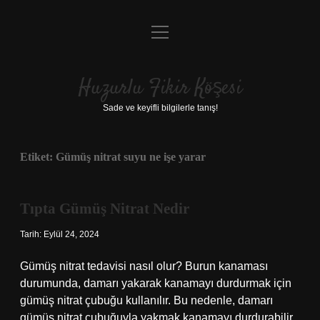
menüyü
Anasayfa
aç
Gizlilik Politikası
Huzurlu Fikir Köşesi
Yasal Uyarı
Sade ve keyifli bilgilerle tanış!
Hakkımızda
Etiket:
Gümüş nitrat suyu ne işe yarar
Tıpta Gümüş Nitrat Nedir
Tarih: Eylül 24, 2024
Gümüş nitrat tedavisi nasıl olur? Burun kanaması
durumunda, damarı yakarak kanamayı durdurmak için
gümüş nitrat çubuğu kullanılır. Bu nedenle, damarı
gümüş nitrat çubuğuyla yakmak kanamayı durdurabilir.