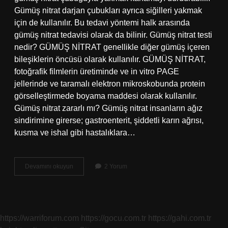
Gümüş nitrat darjan çubukları ayrıca siğilleri yakmak
için de kullanılır. Bu tedavi yöntemi halk arasında
gümüş nitrat tedavisi olarak da bilinir. Gümüş nitrat testi
nedir? GÜMÜŞ NİTRAT genellikle diğer gümüş içeren
bileşiklerin öncüsü olarak kullanılır. GÜMÜŞ NİTRAT,
fotoğrafik filmlerin üretiminde ve in vitro PAGE
jellerinde ve taramalı elektron mikroskobunda protein
görselleştirmede boyama maddesi olarak kullanılır.
Gümüş nitrat zararlı mı? Gümüş nitrat insanların ağız
sindirimine girerse; gastroenterit, şiddetli karın ağrısı,
kusma ve ishal gibi hastalıklara…
Tıpta
Devamını okuyun
2 Yorum
Gümüş
Nitrat
Nedir
https://warriforum.com
https://gocu.com.tr
https://gahi.com.tr