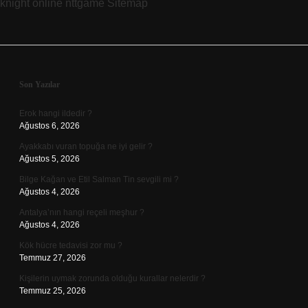
knight online
nttgame
Sitemap
Sidebar
Son Yazılar
Erok hangi ildedir ?
Ağustos 6, 2026
Ayakkabı vuran topuğa ne iyi gelir ?
Ağustos 5, 2026
Bilge Kağan ve Etil Salman Tin sevgili mi ?
Ağustos 4, 2026
Antalya’nın hangi reçeli meşhur ?
Ağustos 4, 2026
Kök hücre tedavisi zor mu ?
Temmuz 27, 2026
Kişilerin uymak zorunda olduğu kurallar nelerdir ?
Temmuz 25, 2026