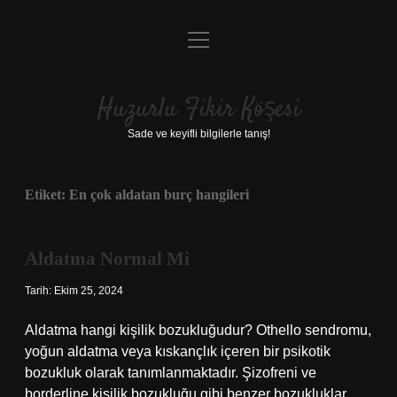
menüyü
Anasayfa
aç
Gizlilik Politikası
Huzurlu Fikir Köşesi
Yasal Uyarı
Sade ve keyifli bilgilerle tanış!
Hakkımızda
Etiket:
En çok aldatan burç hangileri
Aldatma Normal Mi
Tarih: Ekim 25, 2024
Aldatma hangi kişilik bozukluğudur? Othello sendromu,
yoğun aldatma veya kıskançlık içeren bir psikotik
bozukluk olarak tanımlanmaktadır. Şizofreni ve
borderline kişilik bozukluğu gibi benzer bozukluklar