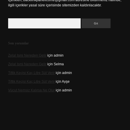
içerikleri,
backlinkpanelicomtr@gmail.com
adresine bildirmeniz halinde,
ilgili içerikler yasal süre içerisinde sitemizden kaldırılacaktır.
Arama
Son yorumlar
Zelal Ismi Nereden Gelir
için
admin
Zelal Ismi Nereden Gelir
için
Selma
Tiftik Keçisi Kaç Litre Süt Verir
için
admin
Tiftik Keçisi Kaç Litre Süt Verir
için
Ayşe
Vücut Nemsiz Kalırsa Ne Olur
için
admin