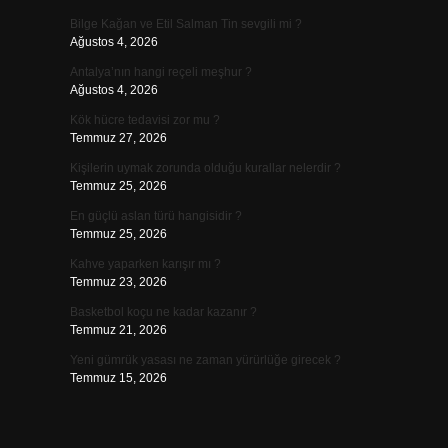
Bilge Kağan ve Etil Salman Tin sevgili mi ?
Ağustos 4, 2026
Antalya’nın hangi reçeli meşhur ?
Ağustos 4, 2026
Kök hücre tedavisi zor mu ?
Temmuz 27, 2026
Kişilerin uymak zorunda olduğu kurallar nelerdir ?
Temmuz 25, 2026
En güçlü aslan türü hangisidir ?
Temmuz 25, 2026
Kahve yaparken karışır mı ?
Temmuz 23, 2026
Basketbol koçu ne kadar kazanır ?
Temmuz 21, 2026
Yeni gümrük yasası ne zaman yürürlüğe girecek ?
Temmuz 15, 2026