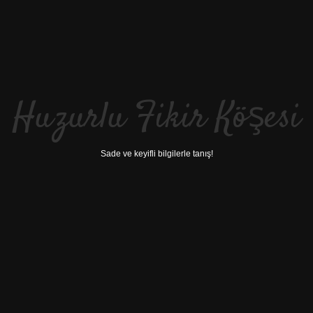
Huzurlu Fikir Köşesi
Sade ve keyifli bilgilerle tanış!