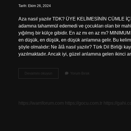
Tarih: Ekim 26, 2024
Aza nasıl yazılır TDK? ÜYE KELİMESİNİN CÜML
adamına tahammül edemedi ve çocukları olan bir mahke
yığılmış bir külçe gibidir. En az mı en az mı? MINI
en düşük, en düşük, en düşük anlamına gelir. Bu kelime
şöyle olmalıdır: Ne âlâ nasıl yazılır? Türk Dil Birliği 
yazılmaktadır. Ancak iyi, güzel anlamına gelen ikinci 
En
Devamını okuyun
Yorum Bırak
Aza
Nasıl
Yazılır
https://warriforum.com
https://gocu.com.tr
https://gahi.c