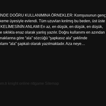
E İÇİNDE DOĞRU KULLANIMINA ÖRNEKLER: Komşusunun genç
me üyesiyle evlendi. Tüm uzuvları kırılmış bu beden, üst üste
MUM KELİMESİNİN ANLAMI En az, en düşük, en düşük, en düşük,
 sıklıkla enaz olarak yanlış yazılır. Doğru kullanımı en azından
kaynaklarına göre “ala” sözcüğü “şapkasız ala” şeklinde
anlamı “ala” şapkalı olarak yazılmaktadır. Aza neye…
om.tr
knight online
nttgame
Sitemap