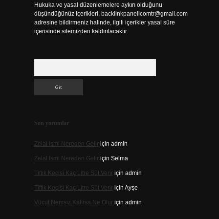
Hukuka ve yasal düzenlemelere aykırı olduğunu
düşündüğünüz içerikleri,
backlinkpanelicomtr@gmail.com
adresine bildirmeniz halinde, ilgili içerikler yasal süre
içerisinde sitemizden kaldırılacaktır.
Arama
Son yorumlar
Zelal Ismi Nereden Gelir
için
admin
Zelal Ismi Nereden Gelir
için
Selma
Tiftik Keçisi Kaç Litre Süt Verir
için
admin
Tiftik Keçisi Kaç Litre Süt Verir
için
Ayşe
Vücut Nemsiz Kalırsa Ne Olur
için
admin