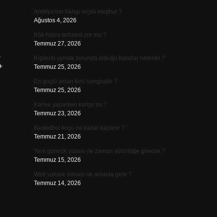
Antalya’nın hangi reçeli meşhur ?
Ağustos 4, 2026
Kök hücre tedavisi zor mu ?
Temmuz 27, 2026
a
Kişilerin uymak zorunda olduğu kurallar nelerdir ?
+
Temmuz 25, 2026
En güçlü aslan türü hangisidir ?
Temmuz 25, 2026
Kahve yaparken karışır mı ?
Temmuz 23, 2026
Basketbol koçu ne kadar kazanır ?
Temmuz 21, 2026
Yeni gümrük yasası ne zaman yürürlüğe girecek ?
Temmuz 15, 2026
Watt yüksek olması ne anlama gelir ?
Temmuz 14, 2026