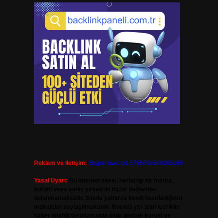
Reklam ve İletişim:
Skype: live:.cid.575569c608265c69
Yasal Uyarı:
Bu internet sitesi, herhangi bir marka,
kurum veya şahıs şirketi ile hiçbir bağlantısı
bulunmamaktadır. Sitede yalnızca kendi hazırladığımız
makaleler paylaşılmaktadır. Burada yer alan içerikler
haber niteliği taşımamakta olup, gerçek kurum ve