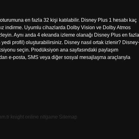
oturumuna en fazla 32 kişi katılabilir. Disney Plus 1 hesabı kaç
nırsız indirme. Uyumlu cihazlarda Dolby Vision ve Dolby Atmos
eyin. Aynı anda 4 ekranda izleme olanağı Disney Plus en fazl
 yedi profil) oluşturabilirsiniz. Disney nasıl ortak izlenir? Disney
ksiyonu seçin. Prodüksiyon ana sayfasındaki paylaşım
dan e-posta, SMS veya diğer sosyal mesajlaşma araçlarıyla
om.tr
knight online
nttgame
Sitemap