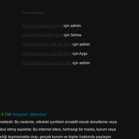
Son yorumlar
Zelal Ismi Nereden Gelir
için
admin
Zelal Ismi Nereden Gelir
için
Selma
Tiftik Keçisi Kaç Litre Süt Verir
için
admin
Tiftik Keçisi Kaç Litre Süt Verir
için
Ayşe
Vücut Nemsiz Kalırsa Ne Olur
için
admin
 0 726
Telegram: @karabul
ektedir. Bu nedenle, sitedeki içerikleri proaktif olarak denetleme veya
 etmiş sayılırlar. Bu internet sitesi, herhangi bir marka, kurum veya
niteliği taşımamakta olup, gerçek kurum ve kişiler hakkında paylaşım