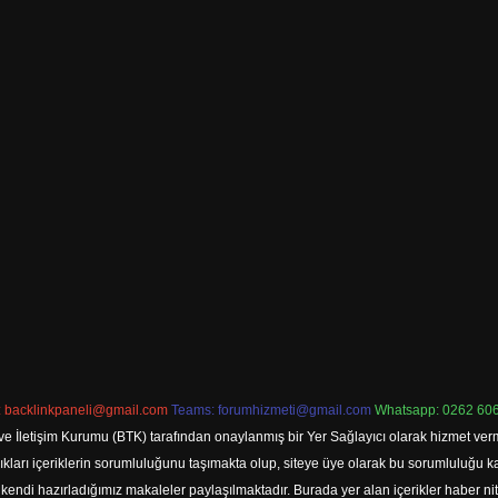
:
backlinkpaneli@gmail.com
Teams:
forumhizmeti@gmail.com
Whatsapp: 0262 606
ve İletişim Kurumu (BTK) tarafından onaylanmış bir Yer Sağlayıcı olarak hizmet verm
rı içeriklerin sorumluluğunu taşımakta olup, siteye üye olarak bu sorumluluğu kabul
a kendi hazırladığımız makaleler paylaşılmaktadır. Burada yer alan içerikler haber 