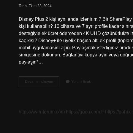
Tarih: Ekim 23, 2024
Disney Plus 2 kişi aynı anda izlenir mi? Bir SharePlay 
kişi kullanabilir? 10 cihaza ve 7 ayrı profile kadar sı
desteğiyle ek ücret ödemeden 4K UHD çözünürlükte izl
kaç kişi? Disney+ ile üyelik başına altı ek profil (toplam
mobil uygulamasını açın. Paylaşmak istediğiniz prodü
simgesine dokunun. Bağlantıyı kopyalayın veya doğru
paylaşın*…
Disney
Devamını okuyun
Yorum Bırak
Plus
2
Kişi
Kullanabilir
Mi
https://warriforum.com
https://gocu.com.tr
https://gahi.c