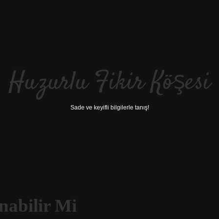
Huzurlu Fikir Köşesi
Sade ve keyifli bilgilerle tanış!
nabilir Mi