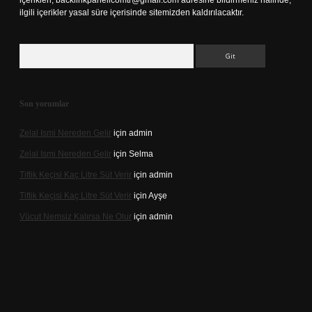
içerikleri,
backlinkpanelicomtr@gmail.com
adresine bildirmeniz halinde,
ilgili içerikler yasal süre içerisinde sitemizden kaldırılacaktır.
Arama
Son yorumlar
Zelal Ismi Nereden Gelir
için
admin
Zelal Ismi Nereden Gelir
için
Selma
Tiftik Keçisi Kaç Litre Süt Verir
için
admin
Tiftik Keçisi Kaç Litre Süt Verir
için
Ayşe
Vücut Nemsiz Kalırsa Ne Olur
için
admin