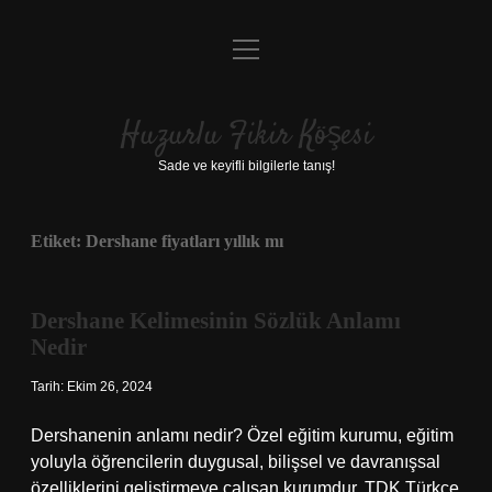
menüyü
Anasayfa
aç
Gizlilik Politikası
Huzurlu Fikir Köşesi
Yasal Uyarı
Sade ve keyifli bilgilerle tanış!
Hakkımızda
Etiket:
Dershane fiyatları yıllık mı
Dershane Kelimesinin Sözlük Anlamı
Nedir
Tarih: Ekim 26, 2024
Dershanenin anlamı nedir? Özel eğitim kurumu, eğitim
yoluyla öğrencilerin duygusal, bilişsel ve davranışsal
özelliklerini geliştirmeye çalışan kurumdur. TDK Türkçe