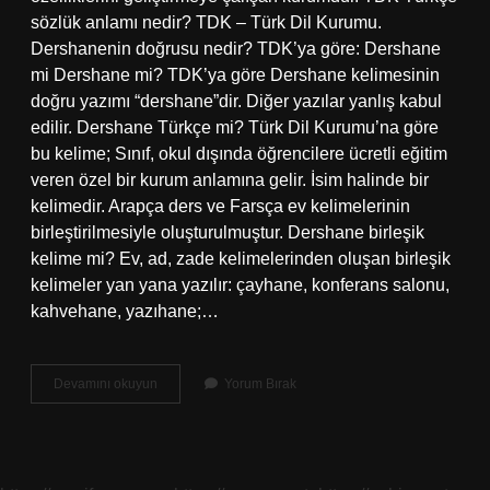
sözlük anlamı nedir? TDK – Türk Dil Kurumu.
Dershanenin doğrusu nedir? TDK’ya göre: Dershane
mi Dershane mi? TDK’ya göre Dershane kelimesinin
doğru yazımı “dershane”dir. Diğer yazılar yanlış kabul
edilir. Dershane Türkçe mi? Türk Dil Kurumu’na göre
bu kelime; Sınıf, okul dışında öğrencilere ücretli eğitim
veren özel bir kurum anlamına gelir. İsim halinde bir
kelimedir. Arapça ders ve Farsça ev kelimelerinin
birleştirilmesiyle oluşturulmuştur. Dershane birleşik
kelime mi? Ev, ad, zade kelimelerinden oluşan birleşik
kelimeler yan yana yazılır: çayhane, konferans salonu,
kahvehane, yazıhane;…
Dershane
Devamını okuyun
Yorum Bırak
Kelimesinin
Sözlük
Anlamı
Nedir