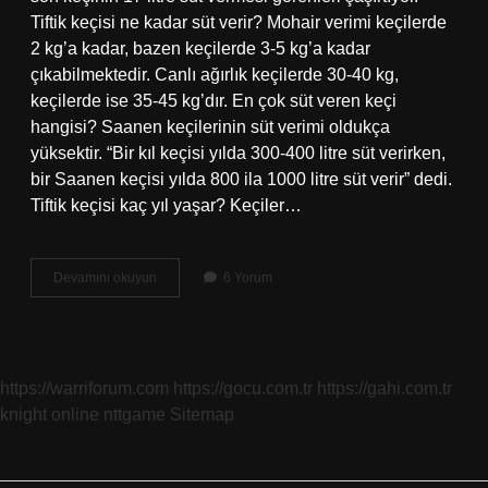
Tiftik keçisi ne kadar süt verir? Mohair verimi keçilerde
2 kg’a kadar, bazen keçilerde 3-5 kg’a kadar
çıkabilmektedir. Canlı ağırlık keçilerde 30-40 kg,
keçilerde ise 35-45 kg’dır. En çok süt veren keçi
hangisi? Saanen keçilerinin süt verimi oldukça
yüksektir. “Bir kıl keçisi yılda 300-400 litre süt verirken,
bir Saanen keçisi yılda 800 ila 1000 litre süt verir” dedi.
Tiftik keçisi kaç yıl yaşar? Keçiler…
Tiftik
Devamını okuyun
6 Yorum
Keçisi
Kaç
Litre
Süt
Verir
https://warriforum.com
https://gocu.com.tr
https://gahi.com.tr
knight online
nttgame
Sitemap