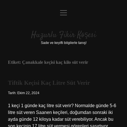
menüyü
Anasayfa
aç
Gizlilik Politikası
Huzurlu Fikir Köşesi
Yasal Uyarı
Sade ve keyifli bilgilerle tanış!
Hakkımızda
Etiket:
Çanakkale keçisi kaç kilo süt verir
Tiftik Keçisi Kaç Litre Süt Verir
Tarih: Ekim 22, 2024
1 keçi 1 günde kaç litre süt verir? Normalde günde 5-6
litre süt veren Saanen keçileri, doğumdan sonraki iki
ayda günde 12 kiloya kadar süt verebiliyor. Ancak bu
son keçinin 17 litre süt vermesi görenleri şaşırtıyor.