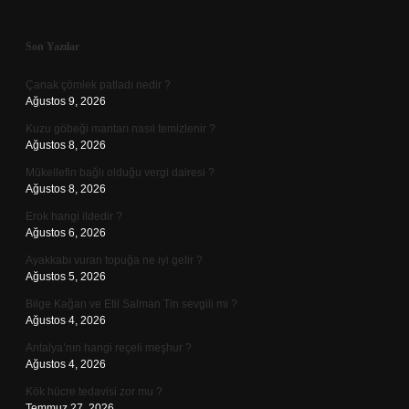
Sidebar
Son Yazılar
Çanak çömlek patladı nedir ?
Ağustos 9, 2026
Kuzu göbeği mantarı nasıl temizlenir ?
Ağustos 8, 2026
Mükellefin bağlı olduğu vergi dairesi ?
Ağustos 8, 2026
Erok hangi ildedir ?
Ağustos 6, 2026
Ayakkabı vuran topuğa ne iyi gelir ?
Ağustos 5, 2026
Bilge Kağan ve Etil Salman Tin sevgili mi ?
Ağustos 4, 2026
Antalya’nın hangi reçeli meşhur ?
Ağustos 4, 2026
Kök hücre tedavisi zor mu ?
Temmuz 27, 2026