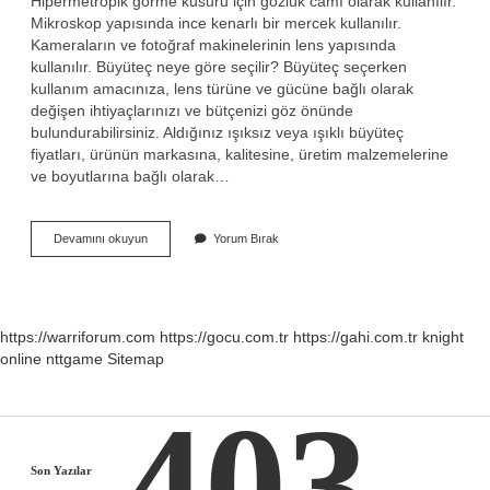
Hipermetropik görme kusuru için gözlük camı olarak kullanılır.
Mikroskop yapısında ince kenarlı bir mercek kullanılır.
Kameraların ve fotoğraf makinelerinin lens yapısında
kullanılır. Büyüteç neye göre seçilir? Büyüteç seçerken
kullanım amacınıza, lens türüne ve gücüne bağlı olarak
değişen ihtiyaçlarınızı ve bütçenizi göz önünde
bulundurabilirsiniz. Aldığınız ışıksız veya ışıklı büyüteç
fiyatları, ürünün markasına, kalitesine, üretim malzemelerine
ve boyutlarına bağlı olarak…
Büyüteci
Devamını okuyun
Yorum Bırak
Kimler
Kullanır
https://warriforum.com
https://gocu.com.tr
https://gahi.com.tr
knight
online
nttgame
Sitemap
403
Sidebar
Son Yazılar