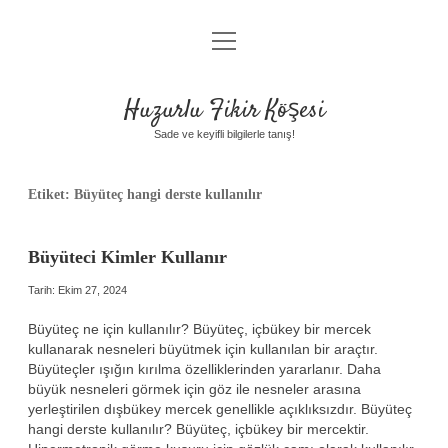
menüyü
Anasayfa
aç
Gizlilik Politikası
Huzurlu Fikir Köşesi
Yasal Uyarı
Sade ve keyifli bilgilerle tanış!
Hakkımızda
Etiket:
Büyüteç hangi derste kullanılır
Büyüteci Kimler Kullanır
Tarih: Ekim 27, 2024
Büyüteç ne için kullanılır? Büyüteç, içbükey bir mercek
kullanarak nesneleri büyütmek için kullanılan bir araçtır.
Büyüteçler ışığın kırılma özelliklerinden yararlanır. Daha
büyük nesneleri görmek için göz ile nesneler arasına
yerleştirilen dışbükey mercek genellikle açıklıksızdır. Büyüteç
hangi derste kullanılır? Büyüteç, içbükey bir mercektir.