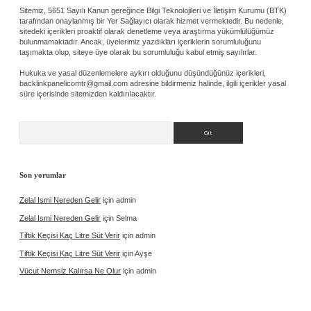
Sitemiz, 5651 Sayılı Kanun gereğince Bilgi Teknolojileri ve İletişim Kurumu (BTK)
tarafından onaylanmış bir Yer Sağlayıcı olarak hizmet vermektedir. Bu nedenle,
sitedeki içerikleri proaktif olarak denetleme veya araştırma yükümlülüğümüz
bulunmamaktadır. Ancak, üyelerimiz yazdıkları içeriklerin sorumluluğunu
taşımakta olup, siteye üye olarak bu sorumluluğu kabul etmiş sayılırlar.
Hukuka ve yasal düzenlemelere aykırı olduğunu düşündüğünüz içerikleri,
backlinkpanelicomtr@gmail.com
adresine bildirmeniz halinde, ilgili içerikler yasal
süre içerisinde sitemizden kaldırılacaktır.
Arama
Son yorumlar
Zelal Ismi Nereden Gelir
için
admin
Zelal Ismi Nereden Gelir
için
Selma
Tiftik Keçisi Kaç Litre Süt Verir
için
admin
Tiftik Keçisi Kaç Litre Süt Verir
için
Ayşe
Vücut Nemsiz Kalırsa Ne Olur
için
admin