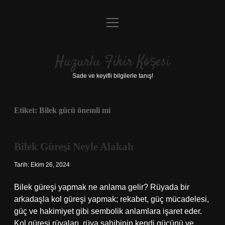
menüyü
Anasayfa
aç
Gizlilik Politikası
Huzurlu Fikir Köşesi
Yasal Uyarı
Sade ve keyifli bilgilerle tanış!
Hakkımızda
Etiket:
Bilek gücü önemli mi
Bilek Güreşi Neyle Alakalı
Tarih: Ekim 26, 2024
Bilek güreşi yapmak ne anlama gelir? Rüyada bir
arkadaşla kol güreşi yapmak; rekabet, güç mücadelesi,
güç ve hakimiyet gibi sembolik anlamlara işaret eder.
Kol güreşi rüyaları, rüya sahibinin kendi gücünü ve