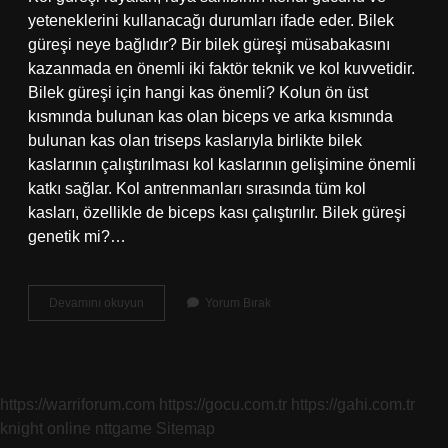
yeteneklerini kullanacağı durumları ifade eder. Bilek
güreşi neye bağlıdır? Bir bilek güreşi müsabakasını
kazanmada en önemli iki faktör teknik ve kol kuvvetidir.
Bilek güreşi için hangi kas önemli? Kolun ön üst
kısmında bulunan kas olan biceps ve arka kısmında
bulunan kas olan triseps kaslarıyla birlikte bilek
kaslarının çalıştırılması kol kaslarının gelişimine önemli
katkı sağlar. Kol antrenmanları sırasında tüm kol
kasları, özellikle de biceps kası çalıştırılır. Bilek güreşi
genetik mi?…
Bilek
Devamını okuyun
Yorum Bırak
Güreşi
Neyle
Alakalı
https://warriforum.com
https://gocu.com.tr
https://gahi.com.tr
knight online
nttgame
Sitemap