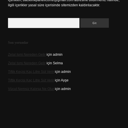
içerikleri,
backlinkpanelicomtr@gmail.com
adresine bildirmeniz halinde,
ilgili içerikler yasal süre içerisinde sitemizden kaldırılacaktır.
Arama
Son yorumlar
Zelal Ismi Nereden Gelir
için
admin
Zelal Ismi Nereden Gelir
için
Selma
Tiftik Keçisi Kaç Litre Süt Verir
için
admin
Tiftik Keçisi Kaç Litre Süt Verir
için
Ayşe
Vücut Nemsiz Kalırsa Ne Olur
için
admin