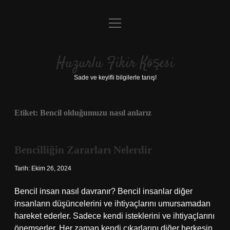
menüyü
Anasayfa
aç
Gizlilik Politikası
Huzurlu Fikir Köşesi
Yasal Uyarı
Sade ve keyifli bilgilerle tanış!
Hakkımızda
Etiket:
Bencil olduğumuzu nasıl anlarız
Bencilliğin Zararları Nelerdir
Tarih: Ekim 26, 2024
Bencil insan nasıl davranır? Bencil insanlar diğer
insanların düşüncelerini ve ihtiyaçlarını umursamadan
hareket ederler. Sadece kendi isteklerini ve ihtiyaçlarını
önemserler. Her zaman kendi çıkarlarını diğer herkesin