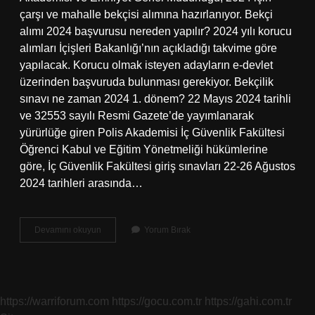
çarşı ve mahalle bekçisi alımına hazırlanıyor. Bekçi
alımı 2024 başvurusu nereden yapılır? 2024 yılı korucu
alımları İçişleri Bakanlığı’nın açıkladığı takvime göre
yapılacak. Korucu olmak isteyen adayların e-devlet
üzerinden başvuruda bulunması gerekiyor. Bekçilik
sınavı ne zaman 2024 1. dönem? 22 Mayıs 2024 tarihli
ve 32553 sayılı Resmi Gazete’de yayımlanarak
yürürlüğe giren Polis Akademisi İç Güvenlik Fakültesi
Öğrenci Kabul ve Eğitim Yönetmeliği hükümlerine
göre, İç Güvenlik Fakültesi giriş sınavları 22-26 Ağustos
2024 tarihleri ​​arasında…
2
Devamını okuyun
Yorum Bırak
Dönem
Bekçi
Alımı
Ne
Zaman
https://warriforum.com
https://gocu.com.tr
https://gahi.com.tr