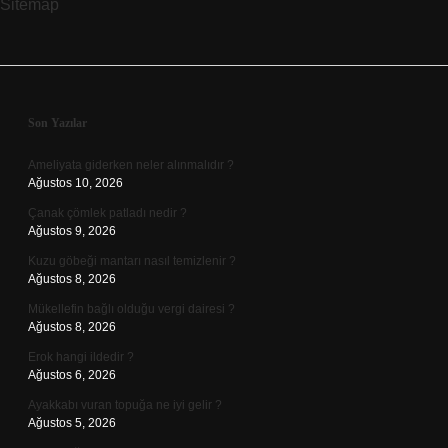
Sitemap
Sidebar
Son Yazılar
Ameliyata giderken neler alınmalıdır ?
Ağustos 10, 2026
Çanak çömlek patladı nedir ?
Ağustos 9, 2026
Kuzu göbeği mantarı nasıl temizlenir ?
Ağustos 8, 2026
Mükellefin bağlı olduğu vergi dairesi ?
Ağustos 8, 2026
Erok hangi ildedir ?
Ağustos 6, 2026
Ayakkabı vuran topuğa ne iyi gelir ?
Ağustos 5, 2026