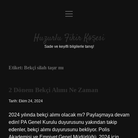
menüyü
Anasayfa
aç
Gizlilik Politikası
Huzurlu Fikir Köşesi
Yasal Uyarı
Sade ve keyifli bilgilerle tanış!
Hakkımızda
Etiket:
Bekçi silah taşır mı
2 Dönem Bekçi Alımı Ne Zaman
Tarih: Ekim 24, 2024
2024 yılında bekçi alımı olacak mı? Paylaşmaya devam
edin! PA Genel Kurulu duyurusunu yakından takip
edenler, bekçi alımı duyurusunu bekliyor. Polis
Akademisi ve Emniyet Genel Müdürlüğü, 2024 için