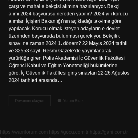
çarşı ve mahalle bekçisi alımına hazırlanıyor. Bekçi
alımı 2024 başvurusu nereden yapılır? 2024 yılı korucu
alımları İçişleri Bakanlığı’nın açıkladığı takvime göre
yapılacak. Korucu olmak isteyen adayların e-devlet
üzerinden başvuruda bulunması gerekiyor. Bekçilik
sınavı ne zaman 2024 1. dönem? 22 Mayıs 2024 tarihli
ve 32553 sayılı Resmi Gazete’de yayımlanarak
yürürlüğe giren Polis Akademisi İç Güvenlik Fakültesi
Öğrenci Kabul ve Eğitim Yönetmeliği hükümlerine
göre, İç Güvenlik Fakültesi giriş sınavları 22-26 Ağustos
2024 tarihleri ​​arasında…
2
Devamını okuyun
Yorum Bırak
Dönem
Bekçi
Alımı
Ne
Zaman
https://warriforum.com
https://gocu.com.tr
https://gahi.com.tr