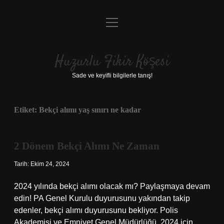
menüyü
Anasayfa
aç
Gizlilik Politikası
Huzurlu Fikir Köşesi
Yasal Uyarı
Sade ve keyifli bilgilerle tanış!
Hakkımızda
Etiket:
Bekçi alımı yaş sınırı ne kadar
2 Dönem Bekçi Alımı Ne Zaman
Tarih: Ekim 24, 2024
2024 yılında bekçi alımı olacak mı? Paylaşmaya devam
edin! PA Genel Kurulu duyurusunu yakından takip
edenler, bekçi alımı duyurusunu bekliyor. Polis
Akademisi ve Emniyet Genel Müdürlüğü, 2024 için