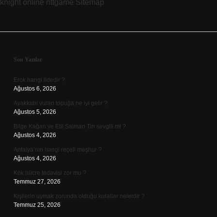
knight online
nttgame
Sitemap
Sidebar
Son Yazılar
Erok hangi ildedir ?
Ağustos 6, 2026
Ayakkabı vuran topuğa ne iyi gelir ?
Ağustos 5, 2026
Bilge Kağan ve Etil Salman Tin sevgili mi ?
Ağustos 4, 2026
Antalya’nın hangi reçeli meşhur ?
Ağustos 4, 2026
Kök hücre tedavisi zor mu ?
Temmuz 27, 2026
Kişilerin uymak zorunda olduğu kurallar nelerdir ?
Temmuz 25, 2026