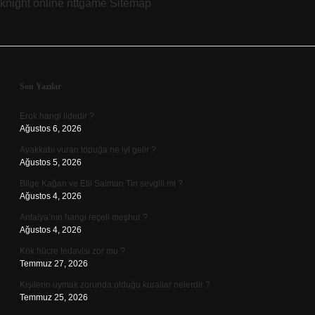
knight online
nttgame
Sitemap
Sidebar
Son Yazılar
Erok hangi ildedir ?
Ağustos 6, 2026
Ayakkabı vuran topuğa ne iyi gelir ?
Ağustos 5, 2026
Bilge Kağan ve Etil Salman Tin sevgili mi ?
Ağustos 4, 2026
Antalya’nın hangi reçeli meşhur ?
Ağustos 4, 2026
Kök hücre tedavisi zor mu ?
Temmuz 27, 2026
Kişilerin uymak zorunda olduğu kurallar nelerdir ?
Temmuz 25, 2026