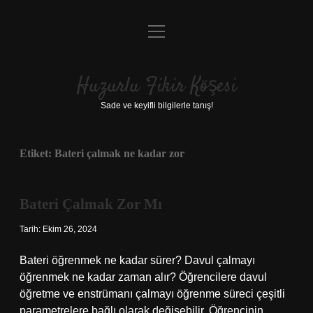
menüyü
Anasayfa
aç
Gizlilik Politikası
Huzurlu Fikir Köşesi
Yasal Uyarı
Sade ve keyifli bilgilerle tanış!
Hakkımızda
Etiket:
Bateri çalmak ne kadar zor
Bateri Çalmak Zor Mı
Tarih: Ekim 26, 2024
Bateri öğrenmek ne kadar sürer? Davul çalmayı
öğrenmek ne kadar zaman alır? Öğrencilere davul
öğretme ve enstrümanı çalmayı öğrenme süreci çeşitli
parametrelere bağlı olarak değişebilir. Öğrencinin