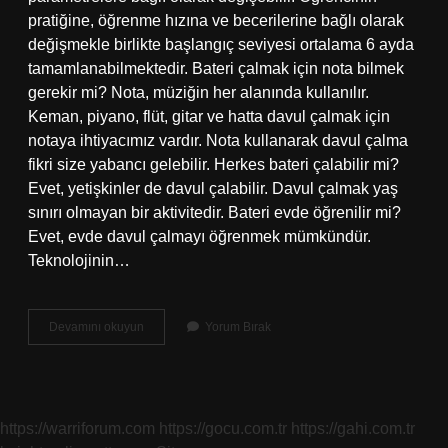
pratiğine, öğrenme hızına ve becerilerine bağlı olarak
değişmekle birlikte başlangıç ​​seviyesi ortalama 6 ayda
tamamlanabilmektedir. Bateri çalmak için nota bilmek
gerekir mi? Nota, müziğin her alanında kullanılır.
Keman, piyano, flüt, gitar ve hatta davul çalmak için
notaya ihtiyacımız vardır. Nota kullanarak davul çalma
fikri size yabancı gelebilir. Herkes bateri çalabilir mi?
Evet, yetişkinler de davul çalabilir. Davul çalmak yaş
sınırı olmayan bir aktivitedir. Bateri evde öğrenilir mi?
Evet, evde davul çalmayı öğrenmek mümkündür.
Teknolojinin…
Bateri
Devamını okuyun
Yorum Bırak
Çalmak
Zor
Mı
https://warriforum.com
https://gocu.com.tr
https://gahi.com.tr