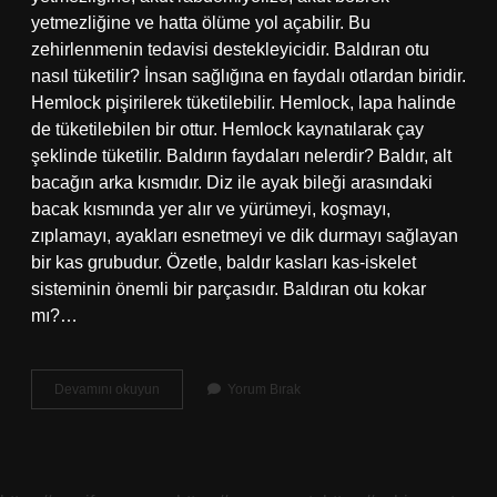
yetmezliğine ve hatta ölüme yol açabilir. Bu
zehirlenmenin tedavisi destekleyicidir. Baldıran otu
nasıl tüketilir? İnsan sağlığına en faydalı otlardan biridir.
Hemlock pişirilerek tüketilebilir. Hemlock, lapa halinde
de tüketilebilen bir ottur. Hemlock kaynatılarak çay
şeklinde tüketilir. Baldırın faydaları nelerdir? Baldır, alt
bacağın arka kısmıdır. Diz ile ayak bileği arasındaki
bacak kısmında yer alır ve yürümeyi, koşmayı,
zıplamayı, ayakları esnetmeyi ve dik durmayı sağlayan
bir kas grubudur. Özetle, baldır kasları kas-iskelet
sisteminin önemli bir parçasıdır. Baldıran otu kokar
mı?…
Baldıran
Devamını okuyun
Yorum Bırak
Otu
Yenilir
Mi