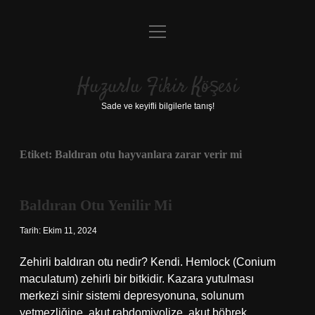
menüyü
Anasayfa
aç
Gizlilik Politikası
Huzurlu Fikir Köşesi
Yasal Uyarı
Sade ve keyifli bilgilerle tanış!
Hakkımızda
Etiket:
Baldıran otu hayvanlara zarar verir mi
Baldıran Otu Yenilir Mi
Tarih: Ekim 11, 2024
Zehirli baldıran otu nedir? Kendi. Hemlock (Conium
maculatum) zehirli bir bitkidir. Kazara yutulması
merkezi sinir sistemi depresyonuna, solunum
yetmezliğine, akut rabdomiyolize, akut böbrek