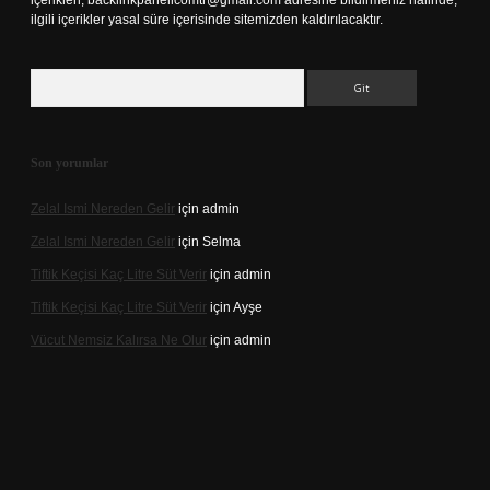
içerikleri,
backlinkpanelicomtr@gmail.com
adresine bildirmeniz halinde,
ilgili içerikler yasal süre içerisinde sitemizden kaldırılacaktır.
Arama
Son yorumlar
Zelal Ismi Nereden Gelir
için
admin
Zelal Ismi Nereden Gelir
için
Selma
Tiftik Keçisi Kaç Litre Süt Verir
için
admin
Tiftik Keçisi Kaç Litre Süt Verir
için
Ayşe
Vücut Nemsiz Kalırsa Ne Olur
için
admin