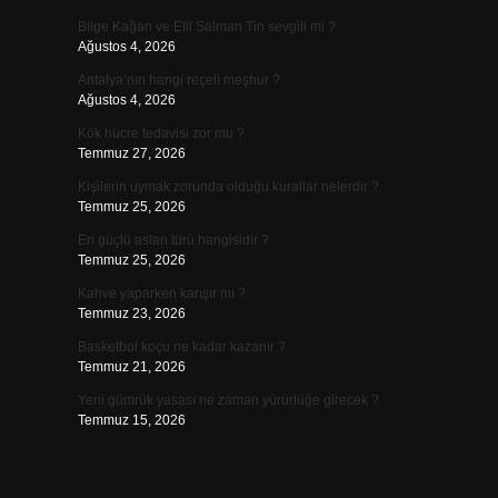
Bilge Kağan ve Etil Salman Tin sevgili mi ?
Ağustos 4, 2026
Antalya’nın hangi reçeli meşhur ?
Ağustos 4, 2026
Kök hücre tedavisi zor mu ?
Temmuz 27, 2026
Kişilerin uymak zorunda olduğu kurallar nelerdir ?
Temmuz 25, 2026
En güçlü aslan türü hangisidir ?
Temmuz 25, 2026
Kahve yaparken karışır mı ?
Temmuz 23, 2026
Basketbol koçu ne kadar kazanır ?
Temmuz 21, 2026
Yeni gümrük yasası ne zaman yürürlüğe girecek ?
Temmuz 15, 2026