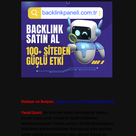
Reklam ve İletişim:
Skype: live:.cid.575569c608265c69
Yasal Uyarı:
Bu internet sitesi, herhangi bir marka,
kurum veya şahıs şirketi ile hiçbir bağlantısı
bulunmamaktadır. Sitede yalnızca kendi hazırladığımız
makaleler paylaşılmaktadır. Burada yer alan içerikler
haber niteliği taşımamakta olup, gerçek kurum ve