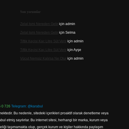
Son yorumlar
Zelal Ismi Nereden Gelir
için
admin
Zelal Ismi Nereden Gelir
için
Selma
Tiftik Keçisi Kaç Litre Süt Verir
için
admin
Tiftik Keçisi Kaç Litre Süt Verir
için
Ayşe
Vücut Nemsiz Kalırsa Ne Olur
için
admin
 0 726
Telegram: @karabul
ektedir. Bu nedenle, sitedeki içerikleri proaktif olarak denetleme veya
 etmiş sayılırlar. Bu internet sitesi, herhangi bir marka, kurum veya
niteliği taşımamakta olup, gerçek kurum ve kişiler hakkında paylaşım