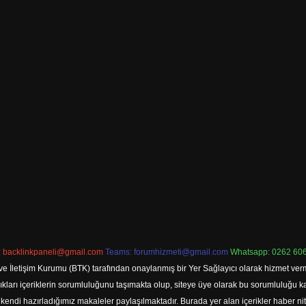
:
backlinkpaneli@gmail.com
Teams:
forumhizmeti@gmail.com
Whatsapp: 0262 606
ve İletişim Kurumu (BTK) tarafından onaylanmış bir Yer Sağlayıcı olarak hizmet verm
rı içeriklerin sorumluluğunu taşımakta olup, siteye üye olarak bu sorumluluğu kabul
a kendi hazırladığımız makaleler paylaşılmaktadır. Burada yer alan içerikler haber 