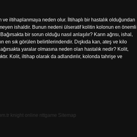
ve iltihaplanmaya neden olur. İltihaplı bir hastalık olduğundan
geçmeyen ishaldir. Bunun nedeni ülseratif kolitin kolonun en önemli
ağırsakta bir sorun olduğu nasıl anlaşılır? Karın ağrısı, ishal,
nın en sık görülen belirtilerindendir. Dışkıda kan, ateş ve kilo
 Bağırsakta yaralar olmasına neden olan hastalık nedir? Kolit,
tır. Kolit, iltihap olarak da adlandırılır, kolonda tahrişe ve
om.tr
knight online
nttgame
Sitemap