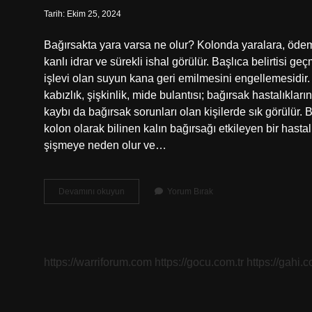
Tarih: Ekim 25, 2024
Bağırsakta yara varsa ne olur? Kolonda yaralara, ödem 
kanlı idrar ve sürekli ishal görülür. Başlıca belirtisi 
işlevi olan suyun kana geri emilmesini engellemesidir. B
kabızlık, şişkinlik, mide bulantısı; bağırsak hastalıkları
kaybı da bağırsak sorunları olan kişilerde sık görülür.
kolon olarak bilinen kalın bağırsağı etkileyen bir hastalık
şişmeye neden olur ve…
Bağırsakta
Devamını okuyun
Yorum Bırak
Yara
Olduğu
Nasıl
Anlaşılır
https://warriforum.com
https://gocu.com.tr
https://gahi.c