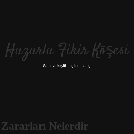
Huzurlu Fikir Köşesi
Sade ve keyifli bilgilerle tanış!
 Zararları Nelerdir