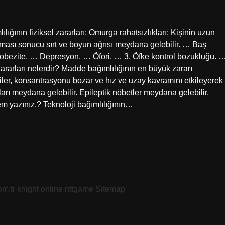
ılığının fiziksel zararları: Omurga rahatsızlıkları: Kişinin uzun
anması sonucu sırt ve boyun ağrısı meydana gelebilir. … Baş
a obezite. … Depresyon. … Öfori. … 3. Öfke kontrol bozukluğu. 
arları nelerdir? Madde bağımlılığının en büyük zararı
iler, konsantrasyonu bozar ve hız ve uzay kavramını etkileyerek
rı meydana gelebilir. Epileptik nöbetler meydana gelebilir.
em yazınız.? Teknoloji bağımlılığının…
om.tr
knight online
nttgame
Sitemap