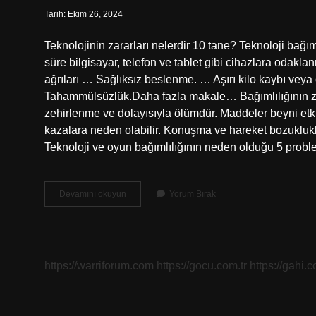
Tarih: Ekim 26, 2024
Teknolojinin zararları nelerdir 10 tane? Teknoloji bağıml
süre bilgisayar, telefon ve tablet gibi cihazlara odakl
ağrıları … Sağlıksız beslenme. … Aşırı kilo kaybı vey
Tahammülsüzlük.Daha fazla makale… Bağımlılığının zar
zehirlenme ve dolayısıyla ölümdür. Maddeler beyni etk
kazalara neden olabilir. Konuşma ve hareket bozuklukla
Teknoloji ve oyun bağımlılığının neden olduğu 5 probl
Teknoloji
Devamını okuyun
Yorum Bırak
Bağımlılığı
Ve
Zararları
Nelerdir
https://warriforum.com
https://gocu.com.tr
https://gahi.c