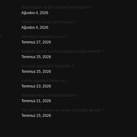
Bilge Kağan ve Etil Salman Tin sevgili mi ?
Ağustos 4, 2026
Antalya’nın hangi reçeli meşhur ?
Ağustos 4, 2026
…
Kök hücre tedavisi zor mu ?
Temmuz 27, 2026
Kişilerin uymak zorunda olduğu kurallar nelerdir ?
Temmuz 25, 2026
En güçlü aslan türü hangisidir ?
Temmuz 25, 2026
Kahve yaparken karışır mı ?
Temmuz 23, 2026
Basketbol koçu ne kadar kazanır ?
Temmuz 21, 2026
Yeni gümrük yasası ne zaman yürürlüğe girecek ?
Temmuz 15, 2026