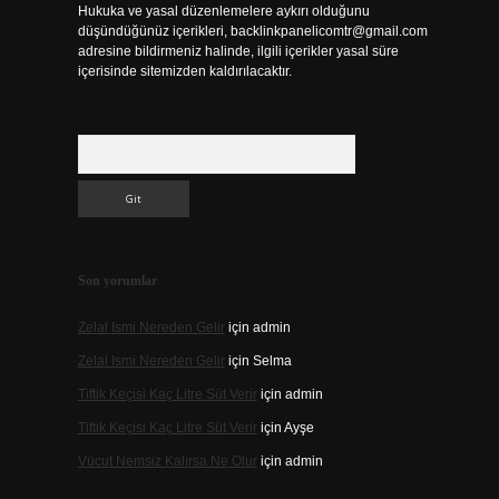
Hukuka ve yasal düzenlemelere aykırı olduğunu
düşündüğünüz içerikleri,
backlinkpanelicomtr@gmail.com
adresine bildirmeniz halinde, ilgili içerikler yasal süre
içerisinde sitemizden kaldırılacaktır.
Arama
Son yorumlar
Zelal Ismi Nereden Gelir
için
admin
Zelal Ismi Nereden Gelir
için
Selma
Tiftik Keçisi Kaç Litre Süt Verir
için
admin
Tiftik Keçisi Kaç Litre Süt Verir
için
Ayşe
Vücut Nemsiz Kalırsa Ne Olur
için
admin