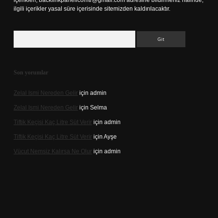
içerikleri,
backlinkpanelicomtr@gmail.com
adresine bildirmeniz halinde,
ilgili içerikler yasal süre içerisinde sitemizden kaldırılacaktır.
Arama
Son yorumlar
Zelal Ismi Nereden Gelir
için
admin
Zelal Ismi Nereden Gelir
için
Selma
Tiftik Keçisi Kaç Litre Süt Verir
için
admin
Tiftik Keçisi Kaç Litre Süt Verir
için
Ayşe
Vücut Nemsiz Kalırsa Ne Olur
için
admin