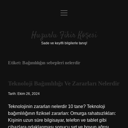
menüyü
Anasayfa
aç
Gizlilik Politikası
Huzurlu Fikir Köşesi
Yasal Uyarı
Sade ve keyifli bilgilerle tanış!
Hakkımızda
Etiket:
Bağımlılığın sebepleri nelerdir
Teknoloji Bağımlılığı Ve Zararları Nelerdir
Tarih: Ekim 26, 2024
Teknolojinin zararları nelerdir 10 tane? Teknoloji
bağımlılığının fiziksel zararları: Omurga rahatsızlıkları:
Kişinin uzun süre bilgisayar, telefon ve tablet gibi
cihazlara odaklanması sonucu sırt ve boyun ağrısı