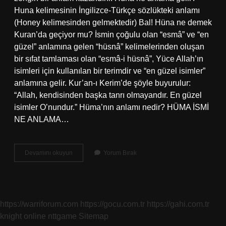
Huna kelimesinin İngilizce-Türkçe sözlükteki anlamı
(Honey kelimesinden gelmektedir) Bal! Hüna ne demek
Kuran’da geçiyor mu? İsmin çoğulu olan “esmâ” ve “en
güzel” anlamına gelen “hüsnâ” kelimelerinden oluşan
bir sıfat tamlaması olan “esmâ-i hüsnâ”, Yüce Allah’ın
isimleri için kullanılan bir terimdir ve “en güzel isimler”
anlamına gelir. Kur’an-ı Kerim’de şöyle buyurulur:
“Allah, kendisinden başka tanrı olmayandır. En güzel
isimler O’nundur.” Hüma’nın anlamı nedir? HÜMA İSMİ
NE ANLAMA…
Hüna
Devamını okuyun
Yorum Bırak
Anlami
Nedir
https://warriforum.com
https://gocu.com.tr
https://gahi.com.tr
knight online
nttgame
Sitemap