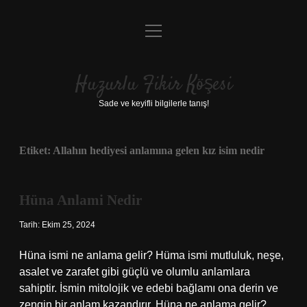
menüyü
Anasayfa
aç
Gizlilik Politikası
Huzurlu Fikir Köşesi
Yasal Uyarı
Sade ve keyifli bilgilerle tanış!
Hakkımızda
Etiket:
Allahın hediyesi anlamına gelen kız isim nedir
Hüna Anlami Nedir
Tarih: Ekim 25, 2024
Hüna ismi ne anlama gelir? Hüma ismi mutluluk, neşe,
asalet ve zarafet gibi güçlü ve olumlu anlamlara
sahiptir. İsmin mitolojik ve edebi bağlamı ona derin ve
zengin bir anlam kazandırır. Hüna ne anlama gelir?