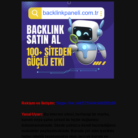
Reklam ve İletişim:
Skype: live:.cid.575569c608265c69
Yasal Uyarı:
Bu internet sitesi, herhangi bir marka,
kurum veya şahıs şirketi ile hiçbir bağlantısı
bulunmamaktadır. Sitede yalnızca kendi hazırladığımız
makaleler paylaşılmaktadır. Burada yer alan içerikler
haber niteliği taşımamakta olup, gerçek kurum ve