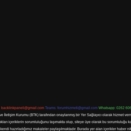
:
backlinkpaneli@gmail.com
Teams:
forumhizmeti@gmail.com
Whatsapp: 0262 606
ve İletişim Kurumu (BTK) tarafından onaylanmış bir Yer Sağlayıcı olarak hizmet verm
rı içeriklerin sorumluluğunu taşımakta olup, siteye üye olarak bu sorumluluğu kabul
a kendi hazırladığımız makaleler paylaşılmaktadır. Burada yer alan içerikler haber 