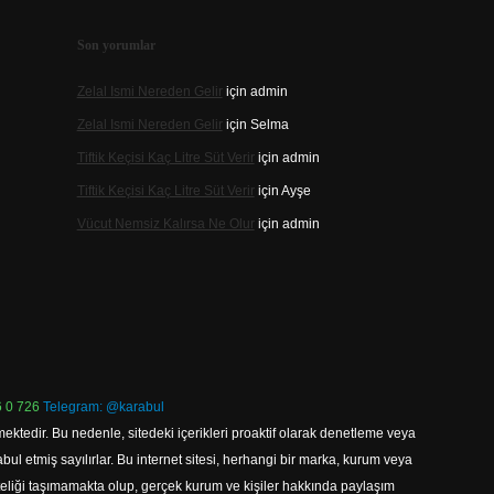
Son yorumlar
Zelal Ismi Nereden Gelir
için
admin
Zelal Ismi Nereden Gelir
için
Selma
Tiftik Keçisi Kaç Litre Süt Verir
için
admin
Tiftik Keçisi Kaç Litre Süt Verir
için
Ayşe
Vücut Nemsiz Kalırsa Ne Olur
için
admin
 0 726
Telegram: @karabul
ektedir. Bu nedenle, sitedeki içerikleri proaktif olarak denetleme veya
 etmiş sayılırlar. Bu internet sitesi, herhangi bir marka, kurum veya
niteliği taşımamakta olup, gerçek kurum ve kişiler hakkında paylaşım