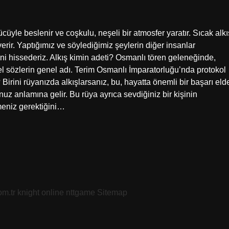
yle beslenir ve coşkulu, neşeli bir atmosfer yaratır. Sıcak alkı
rir. Yaptığımız ve söylediğimiz şeylerin diğer insanlar
ğini hissederiz. Alkış kimin adeti? Osmanlı tören geleneğinde,
zel sözlerin genel adı. Terim Osmanlı İmparatorluğu’nda protokol
 Birini rüyanızda alkışlarsanız, bu, hayatta önemli bir başarı eld
z anlamına gelir. Bu rüya ayrıca sevdiğiniz bir kişinin
meniz gerektiğini…
om.tr
knight online
nttgame
Sitemap