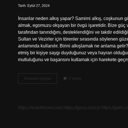
Tarih: Eylül 27, 2024
İnsanlar neden alkış yapar? Samimi alkış, coşkunun gücü
almak, egomuzu okşayan bir övgü işaretidir. Bize güç ve
tarafından tanındığını, desteklendiğini ve takdir edildi
Sultan ve Vezirler için törenler sırasında söylenen gü
anlamında kullanılır. Birini alkışlamak ne anlama gelir?
etmiş bir kişiye saygı duyduğunuz veya hayran olduğunu
mutluluğunu ve başarısını kutlamak için harekete geç
Alkış
Devamını okuyun
2 Yorum
Neden
Yapılır
https://warriforum.com
https://gocu.com.tr
https://gahi.c