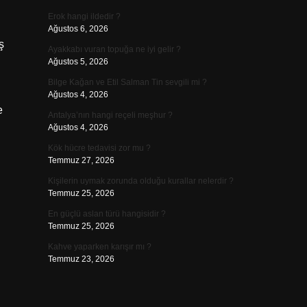
Erok hangi ildedir ?
Ağustos 6, 2026
ş
Ayakkabı vuran topuğa ne iyi gelir ?
Ağustos 5, 2026
Bilge Kağan ve Etil Salman Tin sevgili mi ?
Ağustos 4, 2026
e
Antalya’nın hangi reçeli meşhur ?
Ağustos 4, 2026
Kök hücre tedavisi zor mu ?
Temmuz 27, 2026
Kişilerin uymak zorunda olduğu kurallar nelerdir ?
Temmuz 25, 2026
En güçlü aslan türü hangisidir ?
Temmuz 25, 2026
Kahve yaparken karışır mı ?
Temmuz 23, 2026