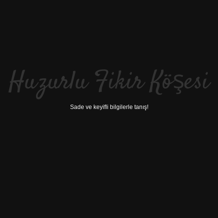
Huzurlu Fikir Köşesi
Sade ve keyifli bilgilerle tanış!