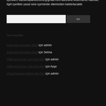
içerikleri,
backlinkpanelicomtr@gmail.com
adresine bildirmeniz halinde,
ilgili içerikler yasal süre içerisinde sitemizden kaldırılacaktır.
Arama
Son yorumlar
Zelal Ismi Nereden Gelir
için
admin
Zelal Ismi Nereden Gelir
için
Selma
Tiftik Keçisi Kaç Litre Süt Verir
için
admin
Tiftik Keçisi Kaç Litre Süt Verir
için
Ayşe
Vücut Nemsiz Kalırsa Ne Olur
için
admin