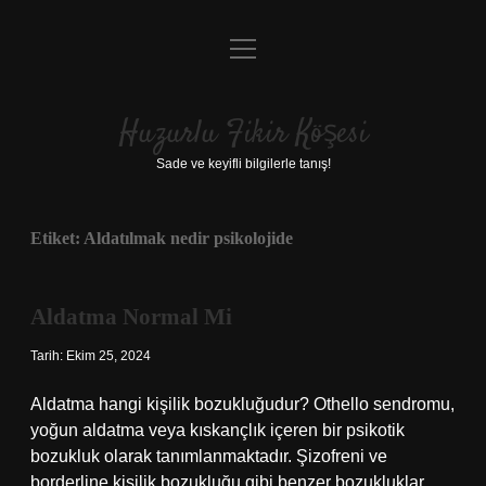
menüyü
Anasayfa
aç
Gizlilik Politikası
Huzurlu Fikir Köşesi
Yasal Uyarı
Sade ve keyifli bilgilerle tanış!
Hakkımızda
Etiket:
Aldatılmak nedir psikolojide
Aldatma Normal Mi
Tarih: Ekim 25, 2024
Aldatma hangi kişilik bozukluğudur? Othello sendromu,
yoğun aldatma veya kıskançlık içeren bir psikotik
bozukluk olarak tanımlanmaktadır. Şizofreni ve
borderline kişilik bozukluğu gibi benzer bozukluklar