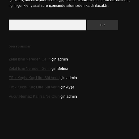
içerikleri,
backlinkpanelicomtr@gmail.com
adresine bildirmeniz halinde,
ilgili içerikler yasal süre içerisinde sitemizden kaldırılacaktır.
Arama
Son yorumlar
Zelal Ismi Nereden Gelir
için
admin
Zelal Ismi Nereden Gelir
için
Selma
Tiftik Keçisi Kaç Litre Süt Verir
için
admin
Tiftik Keçisi Kaç Litre Süt Verir
için
Ayşe
Vücut Nemsiz Kalırsa Ne Olur
için
admin