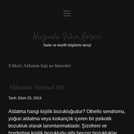
menüyü
Anasayfa
aç
Gizlilik Politikası
Huzurlu Fikir Köşesi
Yasal Uyarı
Sade ve keyifli bilgilerle tanış!
Hakkımızda
Etiket:
Aldatan kişi ne hisseder
Aldatma Normal Mi
Tarih: Ekim 25, 2024
Aldatma hangi kişilik bozukluğudur? Othello sendromu,
yoğun aldatma veya kıskançlık içeren bir psikotik
bozukluk olarak tanımlanmaktadır. Şizofreni ve
borderline kişilik bozukluğu gibi benzer bozukluklar