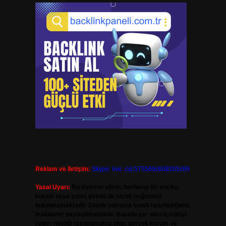
Reklam ve İletişim:
Skype: live:.cid.575569c608265c69
Yasal Uyarı:
Bu internet sitesi, herhangi bir marka,
kurum veya şahıs şirketi ile hiçbir bağlantısı
bulunmamaktadır. Sitede yalnızca kendi hazırladığımız
makaleler paylaşılmaktadır. Burada yer alan içerikler
haber niteliği taşımamakta olup, gerçek kurum ve