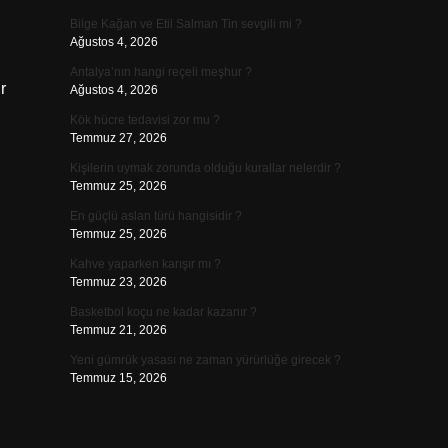
Bilge Kağan ve Etil Salman Tin sevgili mi ?
Ağustos 4, 2026
Antalya’nın hangi reçeli meşhur ?
r
Ağustos 4, 2026
Kök hücre tedavisi zor mu ?
Temmuz 27, 2026
Kişilerin uymak zorunda olduğu kurallar nelerdir ?
Temmuz 25, 2026
En güçlü aslan türü hangisidir ?
Temmuz 25, 2026
Kahve yaparken karışır mı ?
Temmuz 23, 2026
Basketbol koçu ne kadar kazanır ?
Temmuz 21, 2026
Yeni gümrük yasası ne zaman yürürlüğe girecek ?
Temmuz 15, 2026