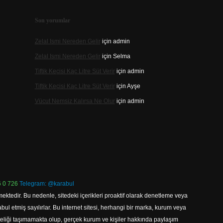
Son yorumlar
Zelal Ismi Nereden Gelir
için
admin
Zelal Ismi Nereden Gelir
için
Selma
Tiftik Keçisi Kaç Litre Süt Verir
için
admin
Tiftik Keçisi Kaç Litre Süt Verir
için
Ayşe
Vücut Nemsiz Kalırsa Ne Olur
için
admin
 0 726
Telegram: @karabul
ektedir. Bu nedenle, sitedeki içerikleri proaktif olarak denetleme veya
 etmiş sayılırlar. Bu internet sitesi, herhangi bir marka, kurum veya
niteliği taşımamakta olup, gerçek kurum ve kişiler hakkında paylaşım