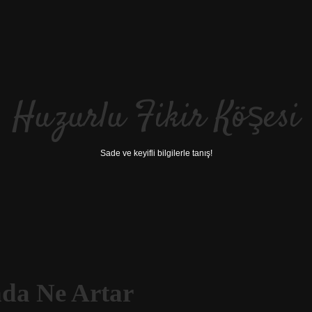
Huzurlu Fikir Köşesi
Sade ve keyifli bilgilerle tanış!
da Ne Artar