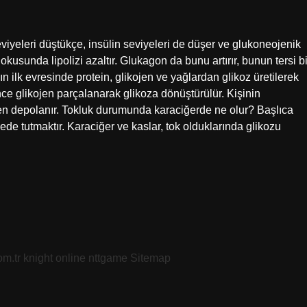
viyeleri düştükçe, insülin seviyeleri de düşer ve glukoneojenik
usunda lipolizi azaltır. Glukagon da bunu artırır, bunun tersi bi
ğın ilk evresinde protein, glikojen ve yağlardan glikoz üretilerek
ce glikojen parçalanarak glikoza dönüştürülür. Kişinin
en depolanır. Tokluk durumunda karaciğerde ne olur? Başlıca
iyede tutmaktır. Karaciğer ve kaslar, tok olduklarında glikozu
om.tr
knight online
nttgame
Sitemap