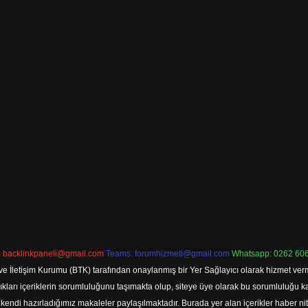
:
backlinkpaneli@gmail.com
Teams:
forumhizmeti@gmail.com
Whatsapp: 0262 606
ve İletişim Kurumu (BTK) tarafından onaylanmış bir Yer Sağlayıcı olarak hizmet verm
rı içeriklerin sorumluluğunu taşımakta olup, siteye üye olarak bu sorumluluğu kabul
a kendi hazırladığımız makaleler paylaşılmaktadır. Burada yer alan içerikler haber 