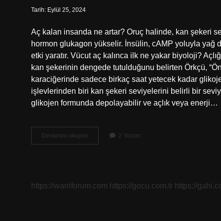
Tarih: Eylül 25, 2024
Aç kalan insanda ne artar? Oruç halinde, kan şekeri se
hormon glukagon yükselir. İnsülin, cAMP yoluyla yağ dok
etki yaratır. Vücut aç kalınca ilk ne yakar biyoloji? Açlı
kan şekerinin dengede tutulduğunu belirten Örkçü, “Ön
karaciğerinde sadece birkaç saat yetecek kadar glikoj
işlevlerinden biri kan şekeri seviyelerini belirli bir sev
glikojen formunda depolayabilir ve açlık veya enerji…
Aç
Devamını okuyun
2 Yorum
Kalan
Insanın
Kanında
Ne
Artar
https://warriforum.com
https://gocu.com.tr
https://gahi.c