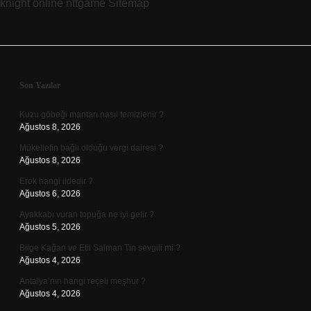
knight online
nttgame
Sitemap
Yapar
Sidebar
Son Yazılar
Kuzu göbeği mantarı nasıl temizlenir ?
Ağustos 8, 2026
Mükellefin bağlı olduğu vergi dairesi ?
Ağustos 8, 2026
Erok hangi ildedir ?
Ağustos 6, 2026
Ayakkabı vuran topuğa ne iyi gelir ?
Ağustos 5, 2026
Bilge Kağan ve Etil Salman Tin sevgili mi ?
Ağustos 4, 2026
Antalya’nın hangi reçeli meşhur ?
Ağustos 4, 2026