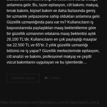
anlamına gelir. Bu, lazer epilasyon, cilt bakımı, makyaj,
tırnak bakımı, kişisel bakım ve daha fazlasında geniş
bir uzmanlık yelpazesine sahip oldukları anlamına gelir.
Güzellik uzmanlığında para var mı? Kullanıcıların iş
başvurularında paylaştıkları maaş beklentilerine göre
bir güzellik uzmanının ortalama maaş beklentisi aylık
26.100 TL’dir. Kullanıcıların en çok paylaştığı maaşlar
ise 22.500 TL ve 65’tir. 2 yıllık güzellik uzmanlığı
bölümü ne iş yapar? Güzellik merkezlerinde epilasyon,
cilt analizi ve bakımı, profesyonel makyaj ve çeşitli
vücut bakımlarını uygulayan ve bu işlemlerde…
4
Devamını okuyun
2 Yorum
Yıllık
Güzellik
Uzmanlığı
Bölümü
Ne
https://warriforum.com
https://gocu.com.tr
https://gahi.com.tr
Iş