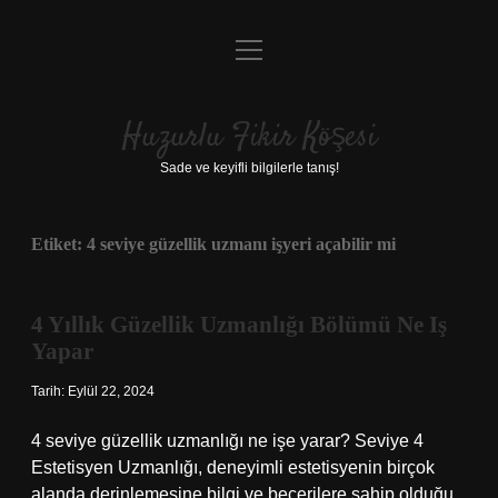
menüyü
Anasayfa
aç
Gizlilik Politikası
Huzurlu Fikir Köşesi
Yasal Uyarı
Sade ve keyifli bilgilerle tanış!
Hakkımızda
Etiket:
4 seviye güzellik uzmanı işyeri açabilir mi
4 Yıllık Güzellik Uzmanlığı Bölümü Ne Iş
Yapar
Tarih: Eylül 22, 2024
4 seviye güzellik uzmanlığı ne işe yarar? Seviye 4
Estetisyen Uzmanlığı, deneyimli estetisyenin birçok
alanda derinlemesine bilgi ve becerilere sahip olduğu